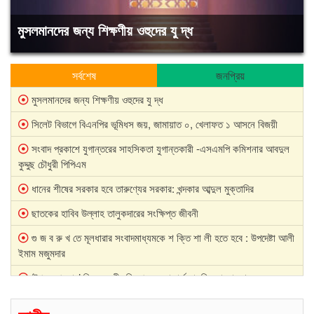
মুসলমানদের জন্য শিক্ষণীয় ওহুদের যু দ্ধ
সর্বশেষ
জনপ্রিয়
মুসলমানদের জন্য শিক্ষণীয় ওহুদের যু দ্ধ
সিলেট বিভাগে বিএনপির ভূমিধস জয়, জামায়াত ০, খেলাফত ১ আসনে বিজয়ী
সংবাদ প্রকাশে যুগান্তরের সাহসিকতা যুগান্তকারী -এসএমপি কমিশনার আবদুল
কুদ্দুছ চৌধুরী পিপিএম
ধানের শীষের সরকার হবে তারুণ্যের সরকার: খন্দকার আব্দুল মুক্তাদির
ছাতকের হাবিব উল্লাহ তালুকদারের সংক্ষিপ্ত জীবনী
গু জ ব রু খ তে মূলধারার সংবাদমাধ্যমকে শ ক্তি শা লী হতে হবে : উপদেষ্টা আলী
ইমাম মজুমদার
‘টপ এমপ্লয়ার’ হিসেবে স্বীকৃতি পেয়েছে লাফার্জহোলসিম বাংলাদেশ
তারেক রহমানের সিলেট আগমন উপলক্ষে ১৯ নং ওয়ার্ড বিএনপির প্রচার মিছিল