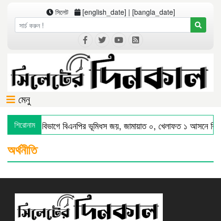
সিলেট
[english_date] | [bangla_date]
মেনু
শিরোনাম
সিলেট বিভাগে বিএনপির ভূমিধস জয়, জামায়াত ০, খেলাফত ১ আসনে বিজ
অর্থনীতি