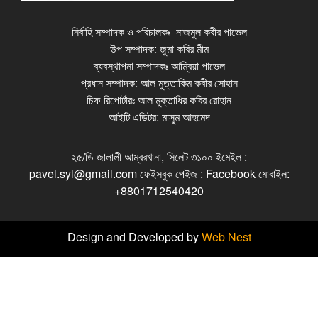
নির্বাহি সম্পাদক ও পরিচালকঃ নাজমুল কবীর পাভেল
উপ সম্পাদক: জুমা কবির মীম
ব্যবস্থাপনা সম্পাদকঃ আম্বিয়া পাভেল
প্রধান সম্পাদক: আল মুত্তাকিম কবীর সোহান
চিফ রিপোর্টারঃ আল মুক্তাধির কবির রোহান
আইটি এডিটর: মাসুম আহমেদ
২৫/ডি জালালী আম্বরখানা, সিলেট ৩১০০ ইমেইল :
pavel.syl@gmail.com ফেইসবুক পেইজ : Facebook মোবাইল:
+8801712540420
Design and Developed by
Web Nest