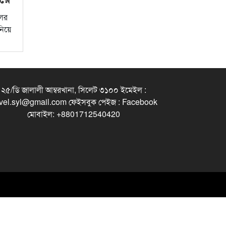
লের
নিয়ে
২৫/ডি জালালী আম্বরখানা, সিলেট ৩১০০ ইমেইল :
vel.syl@gmail.com ফেইসবুক পেইজ : Facebook
মোবাইল: +8801712540420