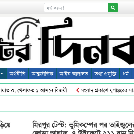
অর্থনীতি
আন্তর্জাতিক
আইন আদালত
তথ্য প্রযুক্তি
ধর্ম
ায়াত ০, খেলাফত ১ আসনে বিজয়ী
সংবাদ প্রকাশে যুগান্তরের সা
তি : শ’ত দিনে কমিশনারের অর্জন
শহীদ ওসমান হাদীর রুহের মাগফে
ড়িয়ে
মিরপুর টেস্ট: ভূমিকম্পের পর তাইজুলে
জোড়া আঘাত, ৭ উইকেটে ২১১ রান নি