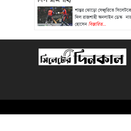
শান্তর ঝোড়ো সেঞ্চুরিতে সিলেটক
দিল রাজশাহী অনলাইন ডেস্ক না
হোসেন
বিস্তারিত...