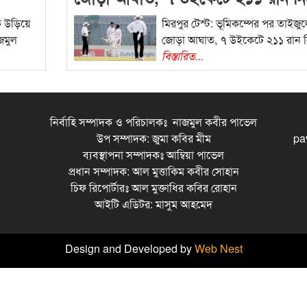
লাঞ্চে আয়ারল্যান্ড
ে উড়িয়ে
মিরপুর টেস্ট: ভূমিকম্পের পর তাইজু
জমুল
জোড়া আঘাত, ৭ উইকেটে ২১১ রান 
বিস্তারিত...
নির্বাহি সম্পাদক ও পরিচালকঃ নাজমুল কবীর পাভেল
উপ সম্পাদক: জুমা কবির মীম
pa
ব্যবস্থাপনা সম্পাদকঃ আম্বিয়া পাভেল
প্রধান সম্পাদক: আল মুত্তাকিম কবীর সোহান
চিফ রিপোর্টারঃ আল মুক্তাধির কবির রোহান
আইটি এডিটর: মাসুম আহমেদ
Design and Developed by
Web Nest