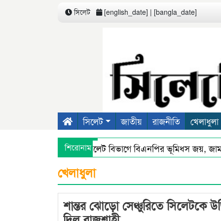
সিলেট
[english_date] | [bangla_date]
সিলেট
জাতীয়
রাজনীতি
খেলাধুলা
শিরোনাম
সিলেট বিভাগে বিএনপির ভূমিধস জয়, জাম
সিলেটে স্মার্ট পুলিশিংয়ে আইন-শৃঙ্খলায় স্বস্
খেলাধুলা
শান্তর ঝোড়ো সেঞ্চুরিতে সিলেটকে উ
দিল রাজশাহী