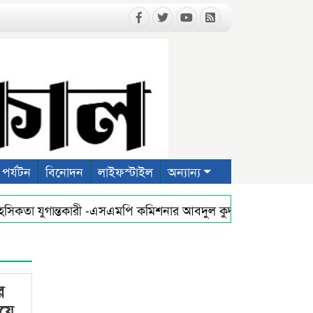
পর্যটন
বিনোদন
লাইফস্টাইল
অন্যান্য
হসিকতা যুগান্তকারী -এসএমপি কমিশনার আবদুল কুদ্দুছ চৌধুরী পিপিএম
রাত কামনায় সিলেট অনলাইন প্রেসক্লাবের দোয়া মাহফিল
প্রথম 
র
য়ে