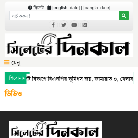
সিলেট
[english_date] | [bangla_date]
মেনু
শিরোনাম
সিলেট বিভাগে বিএনপির ভূমিধস জয়, জামায়াত ০, খেলাফত
সিলেটে স্মার্ট পুলিশিংয়ে আইন-শৃঙ্খলায় স্বস্তি : শ’ত দিনে কম
ভিডিও