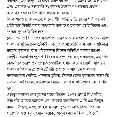
শুক্রবার (৩০ জানুয়ারি) রাতে রায়নগর এলাকায় ১৯নং ওয়ার্ড বিএনপি
এবং এর অঙ্গ ও সহযোগী সংগঠনের উদ্যোগে পথসভায় প্রধান
অতিথির বক্তব্যে উপরোক্ত কথাগুলো বলেন।
তিনি আরও যোগ করেন, ধানের শীষ শান্তি ও উন্নয়নের প্রতীক। এই
প্রতীককে বিজয়ী করার মাধ্যমেই জনগণের হারানো ভোটাধিকার এবং
গণতন্ত্র পুনঃপ্রতিষ্ঠিত হবে।
১৯নং ওয়ার্ড বিএনপির সভাপতি নাদির খানের সভাপতিত্বে ও সাধারণ
সম্পাদক সুচিত্র সেন চৌধুরী বাবলু এবং সাংগঠনিক সম্পাদক শফিকুর
রহমান সুমনের যৌথ পরিচালনায় বিশেষ অতিথির বক্তব্য রাখেন
কেন্দ্রীয় বিএনপির ক্ষুদ্র ঋণ বিষয়ক সম্পাদক আব্দুর রাজ্জাক, মহানগর
বিএনপির ভারপ্রাপ্ত সভাপতি রেজাউল হাসান কয়েস লোদী, সাধারণ
সম্পাদক ইমদাদ হোসেন চৌধুরী ও সাবেক সাধারণ সম্পাদক
বদরুজ্জামান সেলিম, খন্দকার মুকিত, সিলেট জেলা যুবদলের সভাপতি
এডভোকেট মোমিনুল ইসলাম মোমিন, সাবেক কাউন্সিলর দিনার খান
হাসু।
এছাড়া অন্যান্য নেতৃবৃন্দের মধ্যে ছিলেন, ১৮নং ওয়ার্ড বিএনপির
সভাপতি তারেক আহমদ খান, সাবেক কাউন্সিলর এ.বি.এম জিল্লুর
রহমান উজ্জ্বল, মওদুদুল হক মওদুদ, ১৯নং ওয়ার্ড বিএনপির সহ
সভাপতি ফয়েজুর রহমান ফয়েজ, আবুল ফয়ছল জিহাদ, সিলেট