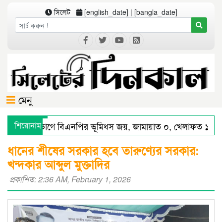
সিলেট
[english_date] | [bangla_date]
মেনু
সিলেট বিভাগে বিএনপির ভূমিধস জয়, জামায়াত ০, খেলাফত ১ আসন
শিরোনাম
সিলেটে স্মার্ট পুলিশিংয়ে আইন-শৃঙ্খলায় স্বস্তি : শ’ত দিনে কমিশনারের 
ধানের শীষের সরকার হবে তারুণ্যের সরকার:
খন্দকার আব্দুল মুক্তাদির
প্রকাশিত: 2:36 AM, February 1, 2026