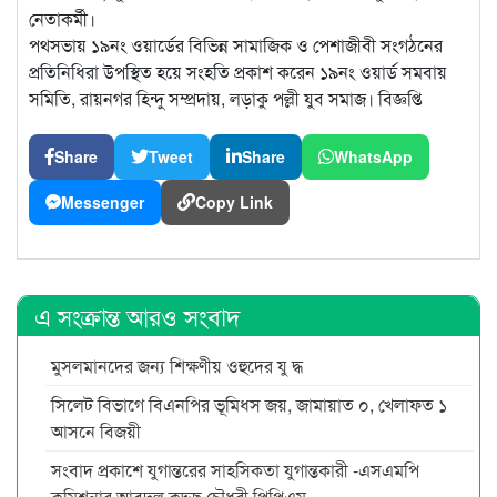
নেতাকর্মী।
পথসভায় ১৯নং ওয়ার্ডের বিভিন্ন সামাজিক ও পেশাজীবী সংগঠনের
প্রতিনিধিরা উপস্থিত হয়ে সংহতি প্রকাশ করেন ১৯নং ওয়ার্ড সমবায়
সমিতি, রায়নগর হিন্দু সম্প্রদায়, লড়াকু পল্লী যুব সমাজ। বিজ্ঞপ্তি
Share
Tweet
Share
WhatsApp
Messenger
Copy Link
এ সংক্রান্ত আরও সংবাদ
মুসলমানদের জন্য শিক্ষণীয় ওহুদের যু দ্ধ
সিলেট বিভাগে বিএনপির ভূমিধস জয়, জামায়াত ০, খেলাফত ১
আসনে বিজয়ী
সংবাদ প্রকাশে যুগান্তরের সাহসিকতা যুগান্তকারী -এসএমপি
কমিশনার আবদুল কুদ্দুছ চৌধুরী পিপিএম