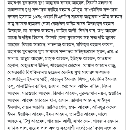
মহানগর যুবদলের যুগ্ম আহ্বায়ক ফয়েছ আহমদ, সিলেট মহানগর
ছাত্রদলের যুগ্ম সম্পাদক ফাহিম রহমান মৌসুম, সাংগঠনিক সম্পাদক
রুবেল ইসলাম,১৯নং ওয়ার্ড বিএনপির সাবেক আহ্বায়ক শামীম আহমদ
সামু,সাবেক ছাত্রদল নেতা রেজাউল করিম নাচন মিনহাজুর রহমান
মিনহাজ, ডা: ফারুক আহমদ। কাছির আলী, নির্ঝর রায়, তপু আহমদ।
আরো উপস্থিত ছিলেন, সিলেট জেলা যুবদলের সহ-সভাপতি জুবের
আহমদ, রিয়াজ আহমদ, শাহনাজ আহমদ, মফিজুর রহমান রুবেল,
মহানগর যুবদলের যুগ্ম সাধারণ সম্পাদক সহিদুজ্জামান সুমন, এম. এ
সালাম, মাছুম আহমদ, মাসুক আহমদ, ইউসুফ আহমদ, আওয়াল
হেলাল, রেজুওয়ান উদ্দিন, শাহজাহান হোসেন, রোয়ান আহমদ রাজু,
বেসরকারি বিশ্ববিদ্যালয় ছাত্রদল কেন্দ্রীয় যুগ্ম সাধারণ সম্পাদক
মোশাহিদুল ইসলাম মাহী, আহাদুল ইসলাম শিপলু, ফারাদিন ইসলাম
তপু, আলাউদ্দিন জামিল, জামাল, মো: আল আমিন নাহিদ, লিমন
আহমদ, সারওয়ার আহমদ, জিসান আহমদ, নুরুজ্জামান নয়ন, ওয়াহিদ
আহমদ, আহমদ বোরহান খান, হাসান, জালাল আহমদ, সাইফুল
ইসলাম, রাজন আচার্য্য, জাকির শেষ, স্বপন আহমদ, আনিছুর রুমেল
ইমন, ইয়াসিন আহমদ, ইমন আহমদ, তানভীর আহমদ, সালে
আহমেদ, টিপু আহমেদ, শাহাজান আলী, সাগর সেন, শাহজান রহমান,
সাদিক পাল, জুয়েল পাল অঙ্গ ও সহযোগী সংগঠনের বিপুল সংখ্যক