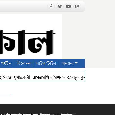
পর্যটন
বিনোদন
লাইফস্টাইল
অন্যান্য
াহসিকতা যুগান্তকারী -এসএমপি কমিশনার আবদুল কুদ্দুছ চৌধুরী পিপিএম
রাত কামনায় সিলেট অনলাইন প্রেসক্লাবের দোয়া মাহফিল
প্রথম