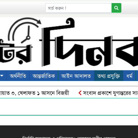
অর্থনীতি
আন্তর্জাতিক
আইন আদালত
তথ্য প্রযুক্তি
ধর্ম
ায়াত ০, খেলাফত ১ আসনে বিজয়ী
সংবাদ প্রকাশে যুগান্তরের স
তি : শ’ত দিনে কমিশনারের অর্জন
শহীদ ওসমান হাদীর রুহের মাগফে