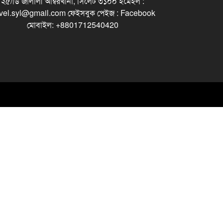
২৫/ডি জালালী আম্বরখানা, সিলেট ৩১০০ ইমেইল :
vel.syl@gmail.com ফেইসবুক পেইজ : Facebook
মোবাইল: +8801712540420