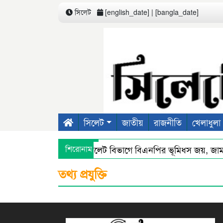
সিলেট
[english_date] | [bangla_date]
সিলেট
জাতীয়
রাজনীতি
খেলাধুলা
শিরোনাম
সিলেট বিভাগে বিএনপির ভূমিধস জয়, জাম
সিলেটে স্মার্ট পুলিশিংয়ে আইন-শৃঙ্খলায় স্বস্
তথ্য প্রযুক্তি