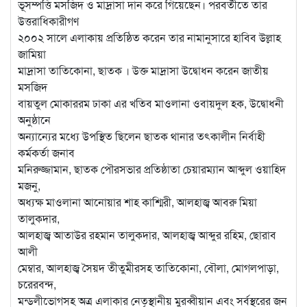
ভূসম্পত্তি মসজিদ ও মাদ্রাসা দান করে গিয়েছেন। পরবর্তীতে তার
উত্তরাধিকারীগণ
২০০২ সালে এলাকায় প্রতিষ্ঠিত করেন তার নামানুসারে হাবিব উল্লাহ
জামিয়া
মাদ্রাসা তাতিকোনা, ছাতক । উক্ত মাদ্রাসা উদ্বোধন করেন জাতীয়
মসজিদ
বায়তুল মোকাররম ঢাকা এর খতিব মাওলানা ওবায়দুল হক, উদ্বোধনী
অনুষ্ঠানে
অন্যান্যের মধ্যে উপস্থিত ছিলেন ছাতক থানার তৎকালীন নির্বাহী
কর্মকর্তা জনাব
মনিরুজ্জামান, ছাতক পৌরসভার প্রতিষ্ঠাতা চেয়ারম্যান আব্দুল ওয়াহিদ
মজনু,
অধ্যক্ষ মাওলানা আনোয়ার শাহ কাশ্মিরী, আলহাজ্ব আবরু মিয়া
তালুকদার,
আলহাজ্ব আতাউর রহমান তালুকদার, আলহাজ্ব আব্দুর রহিম, ছোরাব
আলী
মেম্বার, আলহাজ্ব সৈয়দ তীতুমীরসহ তাতিকোনা, বৌলা, মোগলপাড়া,
চরেরবন্দ,
মন্ডলীভোগসহ অত্র এলাকার নেতৃস্থানীয় মুরব্বীয়ান এবং সর্বস্থরের জন