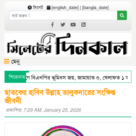
সিলেট
[english_date] | [bangla_date]
মেনু
লেট বিভাগে বিএনপির ভূমিধস জয়, জামায়াত ০, খেলাফত ১ আসনে 
শিরোনাম
েটে স্মার্ট পুলিশিংয়ে আইন-শৃঙ্খলায় স্বস্তি : শ’ত দিনে কমিশনারের অর্
ছাতকের হাবিব উল্লাহ তালুকদারের সংক্ষিপ্ত
জীবনী
প্রকাশিত: 7:29 AM, January 25, 2026