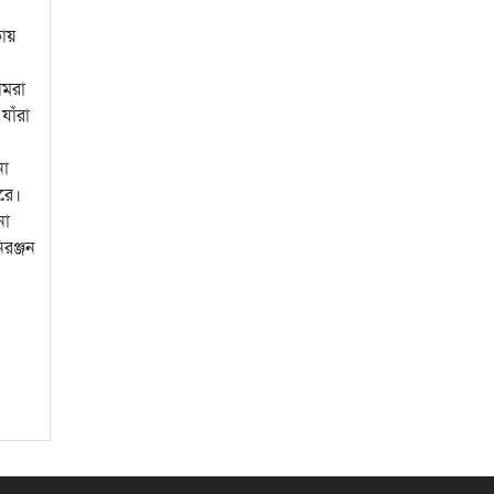
কায়
আমরা
াঁরা
না
রে।
না
িরঞ্জন