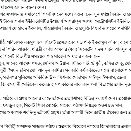
খায়রুল হাসান বক্তব্য দেন।
সঞ্চালনায় সমাবেশে শিক্ষাবিদদের মধ্যে বক্তব্য দেন সুনামগঞ্জ বিজ্ঞান ও প্রযু
েট ইন্টারন্যাশনাল ইউনিভার্সিটির উপাচার্য আশরাফুল আলম, মেট্রোপলিটন ইউনিভার
পাচার্য মোহাম্মদ ইকবাল, শাহজালাল বিজ্ঞান ও প্রযুক্তি বিশ্ববিদ্যালয়ের পদার্থবি
্বাহী পরিচালক নজমুল হক, সিলেট প্রেসক্লাবের সভাপতি ইকরামুল কবির, বাংল
া শিরিন আক্তার, ধরিত্রী রক্ষায় আমরার (ধরা) সিলেটের সদস্যসচিব আবদুল 
েলার সিলেট বিভাগীয় সমন্বয়ক শাহ সাহেদা আখতার বক্তব্য দেন।
মাহবুব, সালেহ আহমদ খসরু, সেলিম আউয়াল, মিহিরকান্তি চৌধুরী, জফির সেতু, মোস
রী, সৈয়দ ছলিম মো. আবদুল কাদির। সরকারি কর্মকর্তাদের মধ্যে বাংলাদেশ 
ক, মহানগর পুলিশের অতিরিক্ত উপকমিশনার মোহাম্মদ সাইফুল ইসলাম, জেলা
এ জি ওসমানী মেডিকেল কলেজ হাসপাতালের নাক কান গলা বিভাগের প্রধান নূরু
সময় পাঠকেরা প্রথম আলোর কাছে তাঁদের প্রত্যাশাসহ বিভিন্ন পরামর্শ দেন। প্রশ্নোত্তর
. ফয়জুল হক, সিলেট শিক্ষা বোর্ডের সাবেক পরীক্ষা নিয়ন্ত্রক অরুণ চন্দ্র পাল,
াগের অধ্যাপক শরদিন্দু ভট্টাচার্য প্রমুখ। তাঁরা আগামী দিনে জাতীয় ঐক্যের জন্য প
নির্বাহী সম্পাদক সাজ্জাদ শরীফ। শুক্রবার বিকেলে নগরের জিন্দাবাজার এলা