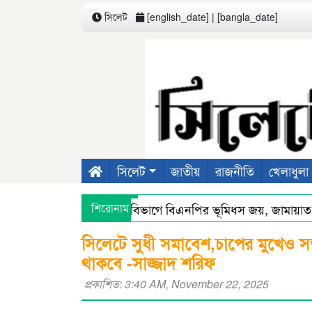
সিলেট
[english_date] | [bangla_date]
সিলেট
জাতীয়
রাজনীতি
খেলাধুলা
সিলেট বিভাগে বিএনপির ভূমিধস জয়, জামায়াত ০,
শিরোনাম
সিলেটে স্মার্ট পুলিশিংয়ে আইন-শৃঙ্খলায় স্বস্তি : শ’ত
সিলেটে সুধী সমাবেশ,চাপের মুখেও স
থাকবে -সাজ্জাদ শরিফ
প্রকাশিত: 3:40 AM, November 22, 2025