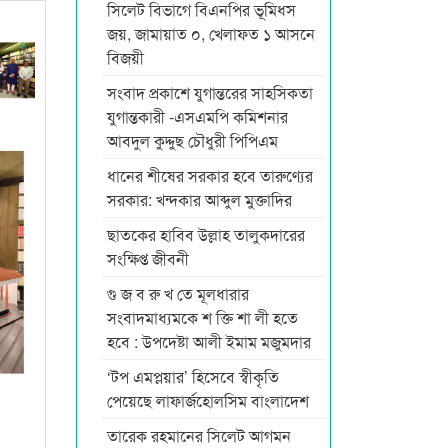
সিলেট বিভাগে বিএনপির ভূমিধস
জয়, জামায়াত ০, খেলাফত ১ আসনে
বিজয়ী
সংবাদ প্রকাশে যুগান্তরের সাহসিকতা
যুগান্তকারী -এসএমপি কমিশনার
আবদুল কুদ্দুছ চৌধুরী পিপিএম
ধানের শীষের সরকার হবে তারুণ্যের
সরকার: খন্দকার আব্দুল মুক্তাদির
ছাতকের হাবিব উল্লাহ তালুকদারের
সংক্ষিপ্ত জীবনী
গু জ ব রু খ তে মূলধারার
সংবাদমাধ্যমকে শ ক্তি শা লী হতে
হবে : উপদেষ্টা আলী ইমাম মজুমদার
‘টপ এমপ্লয়ার’ হিসেবে স্বীকৃতি
পেয়েছে লাফার্জহোলসিম বাংলাদেশ
তারেক রহমানের সিলেট আগমন