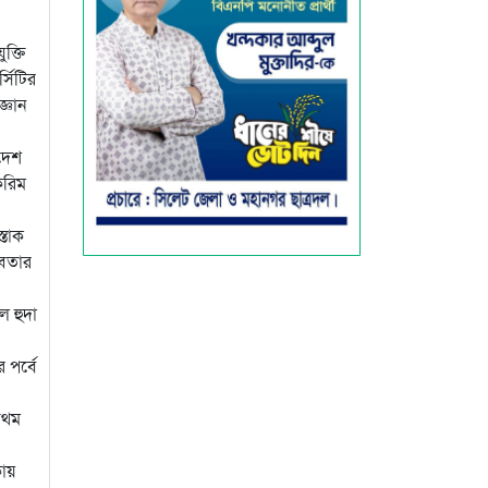
ক্তি
্সিটির
জ্ঞান
াদেশ
করিম
্তাক
বেতার
ল হুদা
 পর্বে
্রথম
কায়