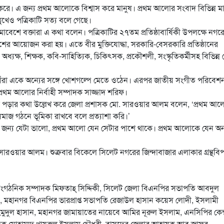
। এ জন্য প্রথম আলোকে বিশ্বাস করে মানুষ। প্রথম আলোর সংবাদ বিভিন্ন মা
ুখেও পত্রিকাটি সত্য বলে গেছে।
েশে বক্তারা এ কথা বলেন। পত্রিকাটির ২৭তম প্রতিষ্ঠাবার্ষিকী উপলক্ষে নগর
েশের আয়োজন করা হয়। এতে বীর মুক্তিযোদ্ধা, সরকারি-বেসরকারি প্রতিষ্ঠানের
অধ্যক্ষ, শিক্ষক, কবি-সাহিত্যিক, চিকিৎসক, প্রকৌশলী, সংস্কৃতিকর্মীসহ বিভিন্ন শ্
রা একে অন্যের সঙ্গে খোশগল্পে মেতে ওঠেন। এরপর জাতীয় সংগীত পরিবেশ
েন প্রথম আলোর নির্বাহী সম্পাদক সাজ্জাদ শরিফ।
আলো পড়ার কথা উল্লেখ করে জেলা প্রশাসক মো. সারওয়ার আলম বলেন, ‘প্রথম আ
সমাজ গঠনে ভূমিকা রাখবে বলে প্রত্যাশা করি।’
র জন্য যেটা ভালো, প্রথম আলো যেন সেটার পাশে থাকে। প্রথম আলোকে যেন অন
 সারওয়ার আলম। শুক্রবার বিকেলে সিলেট নগরের জিন্দাবাজার এলাকার গ্রন্থবি
সহসাংগঠনিক সম্পাদক মিফতাহ্ সিদ্দিকী, সিলেট জেলা বিএনপির সভাপতি আবদুল
ন, মহানগর বিএনপির ভারপ্রাপ্ত সভাপতি রেজাউল হাসান কয়েস লোদী, ইসলামী
মুদুল হাসান, মহানগর জামায়াতের নায়েবে আমির নূরুল ইসলাম, এনসিপির কেন্দ
দেক মোহাম্মদ খায়রুল ইসলাম চৌধুরী, বাসদের জেলার আহ্বায়ক আবু জাফর,