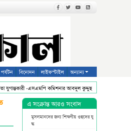
পর্যটন
বিনোদন
লাইফস্টাইল
অন্যান্য
যুগান্তকারী -এসএমপি কমিশনার আবদুল কুদ্দুছ চৌধুরী পিপিএম
ধা
নায় সিলেট অনলাইন প্রেসক্লাবের দোয়া মাহফিল
প্রথম আলো ও ড
ত
এ সংক্রান্ত আরও সংবাদ
মুসলমানদের জন্য শিক্ষণীয় ওহুদের যু
দ্ধ