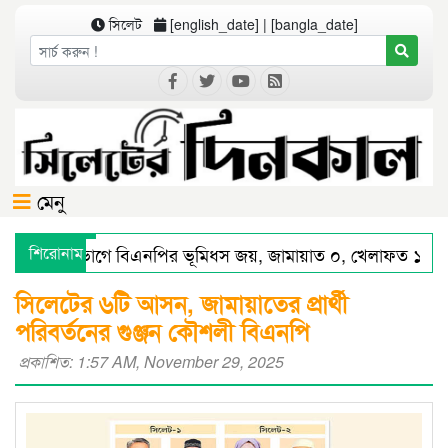
সিলেট
[english_date] | [bangla_date]
মেনু
সিলেট বিভাগে বিএনপির ভূমিধস জয়, জামায়াত ০, খেলাফত ১ আসন
শিরোনাম
সিলেটে স্মার্ট পুলিশিংয়ে আইন-শৃঙ্খলায় স্বস্তি : শ’ত দিনে কমিশনারের 
সিলেটের ৬টি আসন, জামায়াতের প্রার্থী
পরিবর্তনের গুঞ্জন কৌশলী বিএনপি
প্রকাশিত: 1:57 AM, November 29, 2025