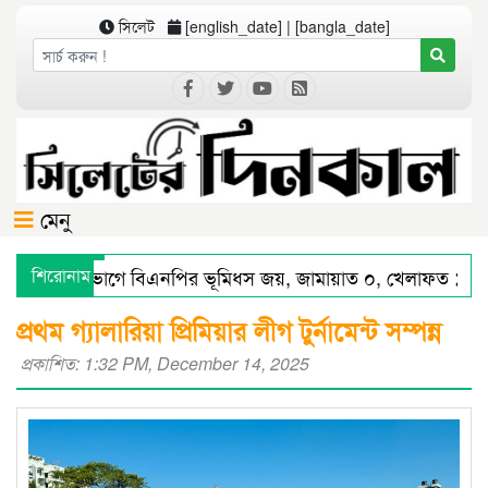
সিলেট
[english_date] | [bangla_date]
মেনু
সিলেট বিভাগে বিএনপির ভূমিধস জয়, জামায়াত ০, খেলাফত ১ আসন
শিরোনাম
সিলেটে স্মার্ট পুলিশিংয়ে আইন-শৃঙ্খলায় স্বস্তি : শ’ত দিনে কমিশনারের
প্রথম গ্যালারিয়া প্রিমিয়ার লীগ টুর্নামেন্ট সম্পন্ন
প্রকাশিত: 1:32 PM, December 14, 2025