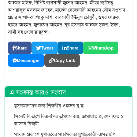
আহমদ ছাইফ, বিশিষ্ট ব্যবসায়ী জুনেদ আহমদ, ক্রীড়া ব্যক্তিত্ব
আশরাফুল ইসলাম জাহেদ, মার্কেট সেক্রেটারী আহমেদ সৌম নওশাদ,
প্রচার সম্পাদক পিংকু দাশ, ব্যবসায়ী ইউনুস চৌধুরী, ওমর ফারুক,
ছাইদ আহমদ, জুনায়েদ আহমদ, নুর ইসলাম আহমদ সুজন, ইমন,
সামী সহ খেলোয়ারবৃন্দ।
Share
Tweet
Share
WhatsApp
Messenger
Copy Link
এ সংক্রান্ত আরও সংবাদ
মুসলমানদের জন্য শিক্ষণীয় ওহুদের যু দ্ধ
সিলেট বিভাগে বিএনপির ভূমিধস জয়, জামায়াত ০, খেলাফত ১
আসনে বিজয়ী
সংবাদ প্রকাশে যুগান্তরের সাহসিকতা যুগান্তকারী -এসএমপি