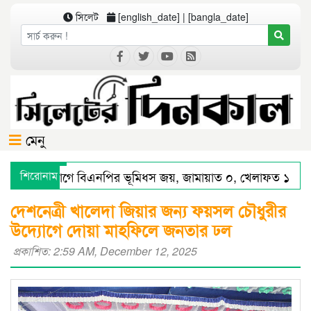
সিলেট
[english_date] | [bangla_date]
মেনু
িলেট বিভাগে বিএনপির ভূমিধস জয়, জামায়াত ০, খেলাফত ১ আসনে
শিরোনাম
লেটে স্মার্ট পুলিশিংয়ে আইন-শৃঙ্খলায় স্বস্তি : শ’ত দিনে কমিশনারের অর
দেশনেত্রী খালেদা জিয়ার জন্য ফয়সল চৌধুরীর
উদ্যোগে দোয়া মাহফিলে জনতার ঢল
প্রকাশিত: 2:59 AM, December 12, 2025