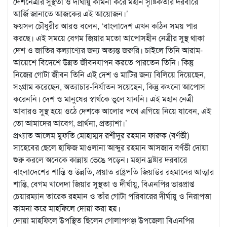
দেশনেত্রীর সুস্থতা ও দীর্ঘায়ু কামনা করে মহান সৃষ্টিকর্তার দরবারে
আর্জি জানাতে আজকের এই আয়োজন।’
ফয়সল চৌধুরীর আরও বলেন, ‘বাংলাদেশ এখন কঠিন সময় পার
করছে। এই সময়ে বেগম জিয়ার মতো আপোসহীন নেত্রীর সুস্থ থাকা
দেশ ও জাতির কল্যাণ্যের জন্য অত্যন্ত জরুরি। চাইলে তিনি আরাম-
আয়েশে বিদেশে উন্নত জীবনযাপন করতে পারতেন তিনি। কিন্তু
নিজের গোটা জীবন তিনি এই দেশ ও মাটির জন্য বিলিয়ে দিয়েছেন,
সংগ্রাম করেছেন, অত্যাচার-নির্যাতন সয়েছেন, কিন্তু কখনো আপোস
করেননি। দেশ ও মানুষের স্বার্থকে ভুলে যাননি। এই মহান নেত্রী
আবারও সুস্থ হয়ে ওঠে দেশকে আলোর পথে এগিয়ে নিয়ে যাবেন, এই
তো আমাদের আবেগ, প্রার্থনা, প্রত্যাশা।’
প্রখ্যাত আলেম মুফতি মোহাম্মদ রশীদুর রহমান ফারুক (বর্ণভী)
সাহেবের ছেলে হাফিজ মাওলানা আব্দুর রহমান আসজাদ বর্ণভী দোয়া
শুরু করলে অনেকে কান্নায় ভেঙে পড়েন। মহান ম্রষ্টার দরবারে
বাংলাদেশের শান্তি ও উন্নতি, প্রয়াত রাষ্ট্রপতি জিয়াউর রহমানের আত্মার
শান্তি, বেগম খালেদা জিয়ার সুস্থতা ও দীর্ঘায়ু, বিএনপির ভারপ্রাপ্ত
চেয়ারম্যান তারেক রহমান ও তাঁর গোটা পরিবারের দীর্ঘায়ু ও নিরাপত্তা
কামনা করে মাহফিলে দোয়া করা হয়।
দোয়া মাহফিলে উপস্থিত ছিলেন গোলাপগঞ্জ উপজেলা বিএনপির