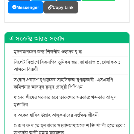
Messenger
Copy Link
এ সংক্রান্ত আরও সংবাদ
মুসলমানদের জন্য শিক্ষণীয় ওহুদের যু দ্ধ
সিলেট বিভাগে বিএনপির ভূমিধস জয়, জামায়াত ০, খেলাফত ১
আসনে বিজয়ী
সংবাদ প্রকাশে যুগান্তরের সাহসিকতা যুগান্তকারী -এসএমপি
কমিশনার আবদুল কুদ্দুছ চৌধুরী পিপিএম
ধানের শীষের সরকার হবে তারুণ্যের সরকার: খন্দকার আব্দুল
মুক্তাদির
ছাতকের হাবিব উল্লাহ তালুকদারের সংক্ষিপ্ত জীবনী
গু জ ব রু খ তে মূলধারার সংবাদমাধ্যমকে শ ক্তি শা লী হতে হবে :
উপদেষ্টা আলী ইমাম মজুমদার