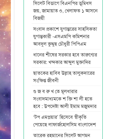
সিলেট বিভাগে বিএনপির ভূমিধস
জয়, জামায়াত ০, খেলাফত ১ আসনে
বিজয়ী
সংবাদ প্রকাশে যুগান্তরের সাহসিকতা
যুগান্তকারী -এসএমপি কমিশনার
আবদুল কুদ্দুছ চৌধুরী পিপিএম
ধানের শীষের সরকার হবে তারুণ্যের
সরকার: খন্দকার আব্দুল মুক্তাদির
ছাতকের হাবিব উল্লাহ তালুকদারের
সংক্ষিপ্ত জীবনী
গু জ ব রু খ তে মূলধারার
সংবাদমাধ্যমকে শ ক্তি শা লী হতে
হবে : উপদেষ্টা আলী ইমাম মজুমদার
‘টপ এমপ্লয়ার’ হিসেবে স্বীকৃতি
পেয়েছে লাফার্জহোলসিম বাংলাদেশ
তারেক রহমানের সিলেট আগমন