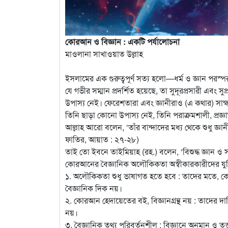
কোরআন ও বিজ্ঞান : একটি পর্যালোচনা
মাওলানা সাখাওয়াত উল্লাহ
ইসলামের এক গুরুত্বপূর্ণ সত্য হলো—ধর্ম ও জ্ঞান পরস্পর থ
যে গভীর সম্মান প্রদর্শিত হয়েছে, তা সুদূরপ্রসারী এবং 
উপাস্য নেই। ফেরেশতারা এবং জ্ঞানীরাও (এ কথার) সাক্ষ্
তিনি ছাড়া কোনো উপাস্য নেই, তিনি পরাক্রমশালী, প্রজ্
আল্লাহ আরো বলেন, ‘তাঁর বান্দাদের মধ্য থেকে শুধু জ্ঞান
ফাতির, আয়াত : ২৭-২৮)
তাই তো ইবনে তাইমিয়াহ (রহ.) বলেন, ‘বিশুদ্ধ জ্ঞান ও
কোরআনের বৈজ্ঞানিক অলৌকিকতা অস্বীকারকারীদের যুক্
১. অলৌকিকতা শুধু ভাষাগত হতে হবে : তাদের মতে, কো
বৈজ্ঞানিক দিক নয়।
২. কোরআন হেদায়েতের বই, বিজ্ঞানগ্রন্থ নয় : তাদের 
নয়।
৩. বৈজ্ঞানিক তথ্য পরিবর্তনশীল : বিজ্ঞানে অনুমান ও ত