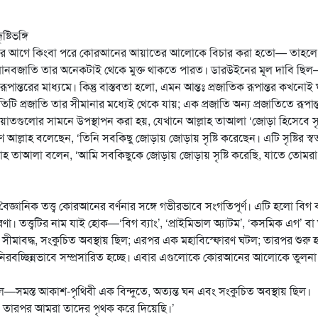
টিভঙ্গি
ির্ভাবের আগে কিংবা পরে কোরআনের আয়াতের আলোকে বিচার করা হতো— তাহল
হয়েছে, মানবজাতি তার অনেকটাই থেকে মুক্ত থাকতে পারত। ডারউইনের মূল দাবি ছ
রূপান্তরের মাধ্যমে। কিন্তু বাস্তবতা হলো, এমন আন্তঃ প্রজাতিক রূপান্তর কখনোই
তিটি প্রজাতি তার সীমানার মধ্যেই থেকে যায়; এক প্রজাতি অন্য প্রজাতিতে রূপান
াতগুলোর সামনে উপস্থাপন করা হয়, যেখানে আল্লাহ তাআলা ‘জোড়া হিসেবে সৃষ্
আল্লাহ বলেছেন, ‘তিনি সবকিছু জোড়ায় জোড়ায় সৃষ্টি করেছেন। এটি সৃষ্টির স্বতন্
আল্লাহ তাআলা বলেন, ‘আমি সবকিছুকে জোড়ায় জোড়ায় সৃষ্টি করেছি, যাতে তোমরা চ
ঞানিক তত্ত্ব কোরআনের বর্ণনার সঙ্গে গভীরভাবে সংগতিপূর্ণ। এটি হলো বিগ ব্
। তত্ত্বটির নাম যাই হোক—‘বিগ ব্যাং’, ‘প্রাইমিভাল অ্যাটম’, ‘কসমিক এগ’ বা 
 সীমাবদ্ধ, সংকুচিত অবস্থায় ছিল; এরপর এক মহাবিস্ফোরণ ঘটল; তারপর শুরু
্ব নিরবচ্ছিন্নভাবে সম্প্রসারিত হচ্ছে। এবার এগুলোকে কোরআনের আলোকে তুলনা
াং বলে—সমস্ত আকাশ-পৃথিবী এক বিন্দুতে, অত্যন্ত ঘন এবং সংকুচিত অবস্থায় ছিল।
 তারপর আমরা তাদের পৃথক করে দিয়েছি।’