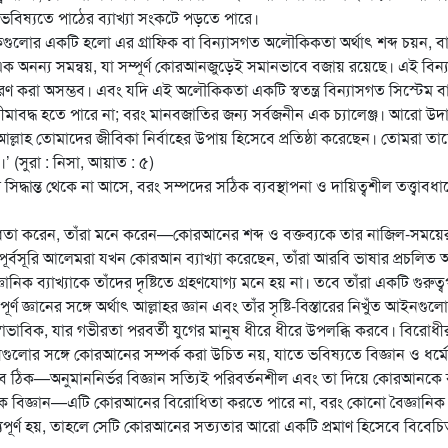
ভবিষ্যতে পাঠের ব্যাখ্যা সংকটে পড়তে পারে।
গুলোর একটি হলো এর গ্রাফিক বা বিন্যাসগত অলৌকিকতা অর্থাৎ শব্দ চয়ন, বা
এক অনন্য সমন্বয়, যা সম্পূর্ণ কোরআনজুড়েই সমানভাবে বজায় রয়েছে। এই বিন্য
করণ করা অসম্ভব। এবং যদি এই অলৌকিকতা একটি স্বতন্ত্র বিন্যাসগত সিস্টেম ব
ীমাবদ্ধ হতে পারে না; বরং মানবজাতির জন্য সর্বজনীন এক চ্যালেঞ্জ। আরো উদ
আল্লাহ তোমাদের জীবিকা নির্বাহের উপায় হিসেবে প্রতিষ্ঠা করেছেন। তোমরা তা
’ (সুরা : নিসা, আয়াত : ৫)
ধান্ত থেকে না আসে, বরং সম্পদের সঠিক ব্যবস্থাপনা ও দায়িত্বশীল তত্ত্বাবধা
িতা করেন, তাঁরা মনে করেন—কোরআনের শব্দ ও বক্তব্যকে তার নাজিল-সময়ে
 পূর্বসূরি আলেমরা যখন কোরআন ব্যাখ্যা করেছেন, তাঁরা আরবি ভাষার প্রচলিত অ
িক ব্যাখ্যাকে তাঁদের দৃষ্টিতে গ্রহণযোগ্য মনে হয় না। তবে তাঁরা একটি গুরুত্বপূ
 জ্ঞানের সঙ্গে অর্থাৎ আল্লাহর জ্ঞান এবং তাঁর সৃষ্টি-বিস্তারের নিখুঁত আইনগুল
াবিক, যার গভীরতা পরবর্তী যুগের মানুষ ধীরে ধীরে উপলব্ধি করবে। বিরোধী
েগুলোর সঙ্গে কোরআনের সম্পর্ক করা উচিত নয়, যাতে ভবিষ্যতে বিজ্ঞান ও ধর্ম
 ঠিক—অনুমাননির্ভর বিজ্ঞান সত্যিই পরিবর্তনশীল এবং তা দিয়ে কোরআনকে ব্
িত্তিক বিজ্ঞান—এটি কোরআনের বিরোধিতা করতে পারে না, বরং কোনো বৈজ্ঞানিক তত
্যপূর্ণ হয়, তাহলে সেটি কোরআনের সত্যতার আরো একটি প্রমাণ হিসেবে বিবেচ