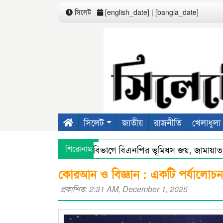
সিলেট
[english_date] | [bangla_date]
সিলেট
জাতীয়
রাজনীতি
খেলাধুলা
সিলেট বিভাগে বিএনপির ভূমিধস জয়, জামায়াত ০, 
শিরোনাম
সিলেটে স্মার্ট পুলিশিংয়ে আইন-শৃঙ্খলায় স্বস্তি : শ’ত দ
কোরআন ও বিজ্ঞান : একটি পর্যালোচন
প্রকাশিত: 2:31 AM, December 1, 2025