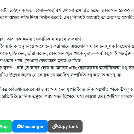
বের আরেকটি ভিত্তিমূলক সত্য হলো—মহাবিশ্ব এখনো প্রসারিত হচ্ছে। কোরআন ১৪০০ 
শ আমরা শক্তি দিয়ে নির্মাণ করেছি এবং নিশ্চয়ই আমরাই তা ক্রমাগত প্রসারি
বরং তার এক অনন্য বৈজ্ঞানিক সামঞ্জস্যের প্রমাণ।
ৈজ্ঞানিক তত্ত্ব নিয়ে আলোচনা করা মানে এগুলোর সমালোচনামূলক বিশ্লেষণ 
ষে যুক্তি দেন, তাঁরা বলেন, কোরআন ক্ষুদ্র থেকে বৃহৎ—সবকিছুকেই অন্তর্ভুক্ত
 আওতায় পড়ে, সেগুলো কোরআনে মূলত প্রোথিত।
প্রমাণস্বরূপ—চাই সে আরব হোক বা অনারব এবং কোরআনের অলৌকিকতা শুধু ভা
 এটিও উল্লেখ করেন যে কোরআনে মহাবিশ্ব সম্পর্কিত বহু আয়াত আছে, যা
‘পবিত্র কোরআনকে বোঝা এবং আমাদের যুগের বৈজ্ঞানিক অগ্রগতি থেকে উপকৃত
 প্রতিটি বৈজ্ঞানিক তত্ত্বকে পরম সত্য হিসেবে ধরে নেওয়া এবং সেটিকে কোর
App
Messenger
Copy Link