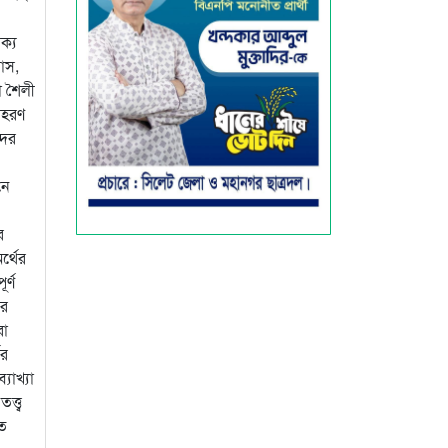
ক্য
াস,
া শৈলী
াহরণ
দের
নে
র
র্থের
র্ণ
োর
রা
ের
যাখ্যা
্ত্ব
িত