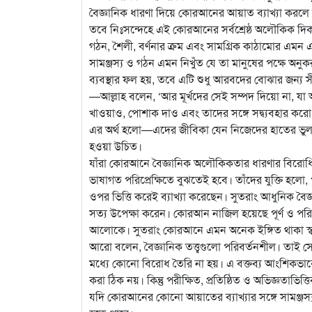
বৈজ্ঞানিক ধারণা দিয়ে কোরআনের আয়াত ব্যাখ্যা করলে 
তবে নিঃসন্দেহে এই কোরআনের সর্বশ্রেষ্ঠ অলৌকিক দিক
গঠন, শৈলী, বর্ণনার ক্রম এবং সামগ্রিক কাঠামোর এমন 
সামঞ্জস্য ও গঠন এমন নিখুঁত যে তা মানুষের পক্ষে অনু
ব্যবস্থার ফল হয়, তবে এটি শুধু আরবদের বোঝার জন্য স
—আল্লাহ বলেন, ‘আর মূর্খদের সেই সম্পদ দিয়ো না, যা 
খাওয়াও, পোশাক দাও এবং তাদের সঙ্গে সদ্ব্যবহার করো।
এর অর্থ হলো—এদের জীবিকা যেন নিজেদের হাতের ভুল সিদ্
হওয়া উচিত।
যাঁরা কোরআনে বৈজ্ঞানিক অলৌকিকতার ধারণার বিরোধ
ভাষাগত পরিপ্রেক্ষিতে বুঝতেই হবে। তাঁদের যুক্তি হলো,
ওপর ভিত্তি করেই ব্যাখ্যা করেছেন। সুতরাং আধুনিক বৈজ্ঞান
সত্য উপেক্ষা করেন। কোরআন নাজিল হয়েছে পূর্ণ ও পরিপূর্ণ
আলোকে। সুতরাং কোরআনে এমন অনেক ইঙ্গিত থাকা স্বাভ
আরো বলেন, বৈজ্ঞানিক তত্ত্বগুলো পরিবর্তনশীল। তাই স
মধ্যে কোনো বিরোধ তৈরি না হয়। এ বক্তব্য আংশিকভাবে
করা ঠিক নয়। কিন্তু পরীক্ষিত, প্রতিষ্ঠিত ও অভিজ্ঞতাভ
যদি কোরআনের কোনো আয়াতের ব্যাখ্যার সঙ্গে সামঞ্জস