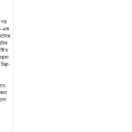
ে গত
িল—এক
 ঘটেছে
্তরিত
টি’র
ত্রতা
িন্তা-
যাং
অন্য
 হলো