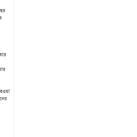
বছর
ত
ও
 করে
ষার
 হওয়া
আনের