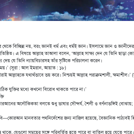
েকে বিচ্ছিন্ন নয়, বরং জ্ঞানই ধর্ম এবং ধর্মই জ্ঞান। ইসলামে জ্ঞান ও জ্ঞানীদের 
সুপ্রতিষ্ঠিত। এ বিষয়ে আল্লাহ তাআলা বলেন, ‘আল্লাহ সাক্ষ্য দেন যে তিনি ছাড়া ক
য দেয় যে তিনি ন্যায়বিচারসহ তাঁর সৃষ্টিকে পরিচালনা করেন।
ঞাময়।’ (সুরা : আল ইমরান, আয়াত : ১৮)
ীরাই আল্লাহকে যথার্থভাবে ভয় করে। নিশ্চয়ই আল্লাহ পরাক্রমশালী, ক্ষমাশীল।’ (স
 সঠিক যুক্তির মধ্যে কখনো বিরোধ থাকতে পারে না।’
তি
রআনের অলৌকিকতা বলতে শুধু ভাষার সৌন্দর্য, শৈলী ও বর্ণনাভঙ্গিই বোঝায়;
দাবি—কোরআন মানবতার পথনির্দেশের জন্য নাজিল হয়েছে, বৈজ্ঞানিক পাঠ্যবই 
ত্ত্ব থাকে, যেগুলো সময়ের সঙ্গে পরিবর্তিত হতে পারে বা বাতিল হয়ে যেতে পারে