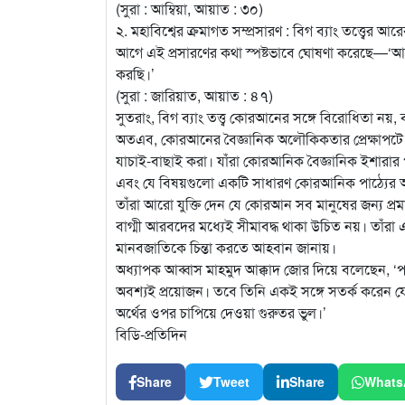
(সুরা : আম্বিয়া, আয়াত : ৩০)
২. মহাবিশ্বের ক্রমাগত সম্প্রসারণ : বিগ ব্যাং তত্ত্
আগে এই প্রসারণের কথা স্পষ্টভাবে ঘোষণা করেছে—‘আকা
করছি।’
(সুরা : জারিয়াত, আয়াত : ৪৭)
সুতরাং, বিগ ব্যাং তত্ত্ব কোরআনের সঙ্গে বিরোধিতা নয়, 
অতএব, কোরআনের বৈজ্ঞানিক অলৌকিকতার প্রেক্ষাপটে ব
যাচাই-বাছাই করা। যাঁরা কোরআনিক বৈজ্ঞানিক ইশারার পক্
এবং যে বিষয়গুলো একটি সাধারণ কোরআনিক পাঠ্যের
তাঁরা আরো যুক্তি দেন যে কোরআন সব মানুষের জন্য 
বাগ্মী আরবদের মধ্যেই সীমাবদ্ধ থাকা উচিত নয়। তাঁরা
মানবজাতিকে চিন্তা করতে আহবান জানায়।
অধ্যাপক আব্বাস মাহমুদ আক্কাদ জোর দিয়ে বলেছেন, 
অবশ্যই প্রয়োজন। তবে তিনি একই সঙ্গে সতর্ক করেন যে
অর্থের ওপর চাপিয়ে দেওয়া গুরুতর ভুল।’
বিডি-প্রতিদিন
Share
Tweet
Share
Whats