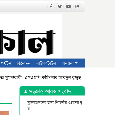
পর্যটন
বিনোদন
লাইফস্টাইল
অন্যান্য
গান্তকারী -এসএমপি কমিশনার আবদুল কুদ্দুছ চৌধুরী পিপিএম
ধান
য় সিলেট অনলাইন প্রেসক্লাবের দোয়া মাহফিল
প্রথম আলো ও ডেই
এ সংক্রান্ত আরও সংবাদ
মুসলমানদের জন্য শিক্ষণীয় ওহুদের যু
দ্ধ