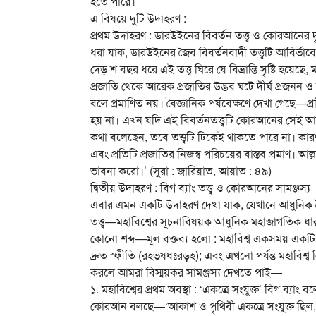
হতে পারে।
এ বিষয়ে দুটি উদাহরণ :
প্রথম উদাহরণ : ডারউইনের বিবর্তন তত্ত্ব ও কোরআনের দৃষ্
ধরা যাক, ডারউইনের জৈব বিবর্তনবাদী তত্ত্বটি আব
দেড় শ বছর ধরে এই তত্ত্ব ঘিরে যে বিভ্রান্তি সৃষ্টি 
প্রজাতি থেকে আরেক প্রজাতির উদ্ভব ঘটে দীর্ঘ প্রজনন ও 
বলে প্রমাণিত নয়। বৈজ্ঞানিক পর্যবেক্ষণে দেখা গেছে—প্র
হয় না। এখন যদি এই বিবর্তনতত্ত্বটি কোরআনের সেই আয়
কথা বলেছেন, তবে তত্ত্বটি টিকেই থাকতে পারে না। কারণ 
এবং প্রতিটি প্রজাতির নিজস্ব পরিচয়ের বাস্তব প্রমাণ। 
ভাবনা করো।’ (সুরা : জারিয়াত, আয়াত : ৪৯)
দ্বিতীয় উদাহরণ : বিগ ব্যাং তত্ত্ব ও কোরআনের সামঞ্জস্য
এবার এমন একটি উদাহরণ দেখা যাক, যেখানে আধুনিক বৈজ্
তত্ত্ব—মহাবিশ্বের সূচনাবিষয়ক আধুনিক মহাজাগতিক ধারণা
কোনো শব্দ—মূল বক্তব্য হলো : মহাবিশ্ব একসময় একটি
দ্রুত স্ফীতি (রহভষধঃরড়হ); এবং এখনো পর্যন্ত মহাবিশ
করলে আমরা বিস্ময়কর সামঞ্জস্য দেখতে পাই—
১. মহাবিশ্বের প্রথম অবস্থা : ‘একত্রে সংযুক্ত’ বিগ ব্য
কোরআন বলছে—‘আকাশ ও পৃথিবী একত্রে সংযুক্ত ছিল,