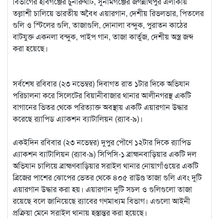
বিভাগের হবিগঞ্জের চুনারুঘাট, সুনামগঞ্জের জগন্নাথপুর এলাকায়
তল্লাশী চালিয়ে ভারতীয় অবৈধ এয়ারগান, দেশীয় রিভলভার, পিতলের
গুলি ও স্টিলের গুলি, তাজাগুলি, দোনালা বন্দুক, পুরাতন কাঠের
বাটযুক্ত একনলা বন্দুক, পাইপ গান, তাজা কার্তুজ, দেশীয় অস্ত্র জব্দ
করা হয়েছে।
সর্বশেষ রবিবার (২৩ নভেম্বর) দিবাগত রাত ১টার দিকে অভিযান
পরিচালনা করে সিলেটের বিয়ানীবাজার থানার আলীনগরস্থ একটি
বাগানের ভিতর থেকে পরিত্যাক্ত অবস্থায় একটি এয়ারগান উদ্ধার
করেছে র‌্যাপিড এ্যাকশন ব্যাটালিয়ন (র‌্যাব-৯)।
একইদিন রবিবার (২৩ নভেম্বর) দুপুর পৌণে ১২টার দিকে র‌্যাপিড
এ্যাকশন ব্যাটালিয়ন (র‌্যাব-৯) সিপিসি-১ ব্রাহ্মনবাড়িয়ার একটি দল
অভিযান চালিয়ে ব্রাহ্মণবাড়িয়ার সরাইল থানার নোয়াগাঁওয়ের একটি
ব্রিজের পাশের ঝোপের ভেতর থেকে ৪০৫ রাউণ্ড তাজা গুলি এবং দুটি
এয়ারগান উদ্ধার করা হয়। এয়ারগান দুটি সচল ও গুলিগুলো তাজা
রয়েছে বলে জানিয়েছে র‌্যাবের গণমাধ্যম বিভাগ। এগুলো আইনী
প্রক্রিয়া মেনে সরাইল থানায় হস্তান্তর করা হয়েছে।