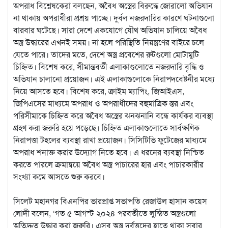
অপরাধ বিশ্লেষকেরা বলছেন, অবৈধ অস্ত্রের বিরুদ্ধে জোরালো অভিযান
না থাকায় অপরাধীরা প্রশ্রয় পাচ্ছে। দুর্বল নজরদারির কারণে ঘটনাগুলো
বারবার ঘটেছে। সারা দেশে একযোগে যৌথ অভিযান চালিয়ে অবৈধ
অস্ত্র উদ্ধারের এখনই সময়। না হলে পরিস্থিতি নিয়ন্ত্রণের বাইরে চলে
যেতে পারে। তাদের মতে, দেশে অস্ত্র প্রবেশের রুটগুলো মোটামুটি
চিহ্নিত। বিশেষ করে, সীমান্তবর্তী এলাকাগুলোতে নজরদারি বৃদ্ধি ও
অভিযান চালানো প্রয়োজন। এই এলাকাগুলোকে নিরাপদবেষ্টনীর মধ্যে
নিয়ে আসতে হবে। বিশেষ করে, ক্রাইম ম্যাপিং, জিআইএস,
জিপিএসের মাধ্যমে অপরাধ ও অপরাধীদের বহুমাত্রিক স্তর এবং
পরিসীমাকে চিহ্নিত করে অবৈধ অস্ত্রের ঝনঝনানি বন্ধে কার্যকর ব্যবস্থা
গ্রহণ করা জরুরি হয়ে পড়েছে। চিহ্নিত এলাকাগুলোতে সার্বক্ষণিক
নিরাপত্তা টহলের ব্যবস্থা রাখা প্রয়োজন। সিসিটিভি ফুটেজের মাধ্যমে
অপরাধ শনাক্ত করার উদ্যোগ নিতে হবে। এ ধরনের ব্যবস্থা নিশ্চিত
করতে পারলে ক্রমান্বয়ে অবৈধ অস্ত্র পাচারের হার এবং পাচারকারীর
সংখ্যা কমে আসতে শুরু করবে।
সিলেট মহানগর বিএনপির ভারপ্রাপ্ত সভাপতি রেজাউল হাসান কয়েস
লোদী বলেন, ‘গত ৫ আগস্ট ২০২৪ পরবর্তীতে লুন্ঠিত অস্ত্রগুলো
অতিদ্রুত উদ্ধার করা জরুরি। এসব অস্ত্র দুর্বৃত্তদের হাতে থাকা সবার