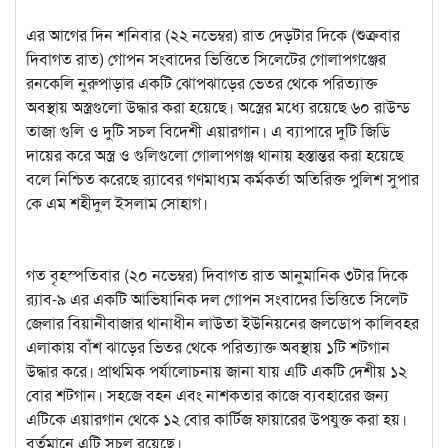
এর আগের দিন শনিবার (২২ নভেম্বর) রাত দেড়টার দিকে (শুক্রবার
দিবাগত রাত) গোপন সংবাদের ভিত্তিতে সিলেটের গোলাপগঞ্জের
রনকেলি নুরুপাড়ার একটি ঝোপঝাড়ের ভেতর থেকে পরিত্যাক্ত
অবস্থায় অস্ত্রগুলো উদ্ধার করা হয়েছে। অস্ত্রের মধ্যে রয়েছে ৬০ রাউন্ড
তাজা গুলি ও দুটি সচল বিদেশী এয়ারগান। এ ব্যাপারে দুটি জিডি
দায়ের করে অস্ত্র ও গুলিগুলো গোলাপগঞ্জ থানায় হস্তান্তর করা হয়েছে
বলে নিশ্চিত করেছে র‌্যাবের গণমাধ্যম কর্মকর্তা অতিরিক্ত পুলিশ সুপার
কে এম শহীদুল ইসলাম সোহাগ।
গত বৃহস্পতিবার (২০ নভেম্বর) দিবাগত রাত আনুমানিক ৩টার দিকে
র‌্যাব-৯ এর একটি আভিযানিক দল গোপন সংবাদের ভিত্তিতে সিলেট
জেলার বিয়ানীবাজার থানাধীন লাউতা ইউনিয়নের জলডোপ কালিবহর
এলাকায় বাঁশ ঝাড়ের ভিতর থেকে পরিত্যাক্ত অবস্থায় ১টি শটগান
উদ্ধার করে। প্রাথমিক পর্যালোচনায় জানা যায় এটি একটি দেশীয় ১২
বোর শটগান। সহজে বহন এবং নাশকতার কাজে ব্যবহারের জন্য
এটিকে এয়ারগান থেকে ১২ বোর কার্টিজ ফায়ারের উপযুক্ত করা হয়।
বর্তমানে এটি সচল রয়েছে।