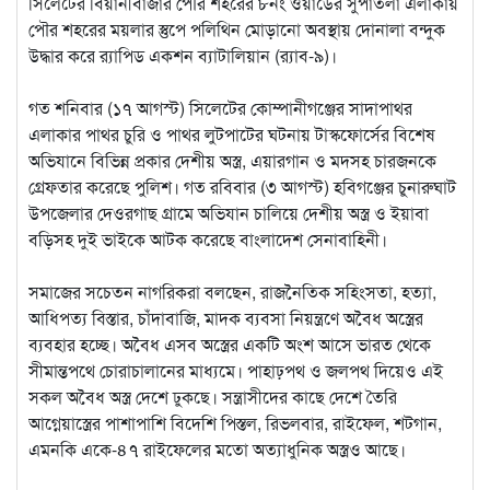
সিলেটের বিয়ানীবাজার পৌর শহরের ৮নং ওয়ার্ডের সুপাতলা এলাকায়
পৌর শহরের ময়লার স্তুপে পলিথিন মোড়ানো অবস্থায় দোনালা বন্দুক
উদ্ধার করে র‌্যাপিড একশন ব্যাটালিয়ান (র‌্যাব-৯)।
গত শনিবার (১৭ আগস্ট) সিলেটের কোম্পানীগঞ্জের সাদাপাথর
এলাকার পাথর চুরি ও পাথর লুটপাটের ঘটনায় টাস্কফোর্সের বিশেষ
অভিযানে বিভিন্ন প্রকার দেশীয় অস্ত্র, এয়ারগান ও মদসহ চারজনকে
গ্রেফতার করেছে পুলিশ। গত রবিবার (৩ আগস্ট) হবিগঞ্জের চুনারুঘাট
উপজেলার দেওরগাছ গ্রামে অভিযান চালিয়ে দেশীয় অস্ত্র ও ইয়াবা
বড়িসহ দুই ভাইকে আটক করেছে বাংলাদেশ সেনাবাহিনী।
সমাজের সচেতন নাগরিকরা বলছেন, রাজনৈতিক সহিংসতা, হত্যা,
আধিপত্য বিস্তার, চাঁদাবাজি, মাদক ব্যবসা নিয়ন্ত্রণে অবৈধ অস্ত্রের
ব্যবহার হচ্ছে। অবৈধ এসব অস্ত্রের একটি অংশ আসে ভারত থেকে
সীমান্তপথে চোরাচালানের মাধ্যমে। পাহাঢ়পথ ও জলপথ দিয়েও এই
সকল অবৈধ অস্ত্র দেশে ঢুকছে। সন্ত্রাসীদের কাছে দেশে তৈরি
আগ্নেয়াস্ত্রের পাশাপাশি বিদেশি পিস্তল, রিভলবার, রাইফেল, শটগান,
এমনকি একে-৪৭ রাইফেলের মতো অত্যাধুনিক অস্ত্রও আছে।