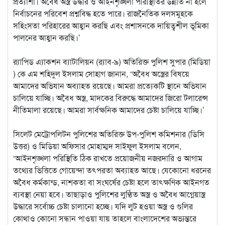
প্রত্যাশা। অবৈধ অস্ত্র উদ্ধার ও আইনশৃঙ্খলা পরিস্থিতির উন্নতি না হলে
নির্বাচনের পরিবেশ প্রশ্নবিদ্ধ হতে পারে। রাজনৈতিক দলসমূহকে
সহিংসতা পরিহারের আহ্বান করছি এবং প্রশাসনকে দায়িত্বশীল ভূমিকা
পালনের আহ্বান করছি।’
র‌্যাপিড এ্যাকশন ব্যাটালিয়ন (র‌্যাব-৯) অতিরিক্ত পুলিশ সুপার (মিডিয়া
) কে এম শহিদুল ইসলাম সোহাগ জানান, ‘অবৈধ অস্ত্রের বিষয়ে
আমাদের অভিযান অব্যাহত রয়েছে। আমরা প্রত্যেকটি স্থানে অভিযান
চালিয়ে যাচ্ছি। অবৈধ অস্ত্র, মাদকের বিরুদ্ধে আমাদের জিরো টলারেন্স
নীতিমালা রয়েছে। আমরা সার্বক্ষনিক আমাদের চেষ্টা চালিয়ে যাচ্ছি।’
সিলেট মেট্রোপলিটন পুলিশের অতিরিক্ত উপ-পুলিশ কমিশনার (ডিসি
উত্তর) ও মিডিয়া অফিসার মোহাম্মদ সাইফুল ইসলাম বলেন,
‘আইনশৃঙ্খলা পরিস্থিতি ঠিক রাখতে প্রয়োজনীয় নজরদারি ও আগাম
তথ্যের ভিত্তিতে গোয়েন্দা তৎপরতা অব্যাহত আছে। যেকোনো ধরনের
অবৈধ কর্মকান্ড, নাশকতা বা সংঘর্ষের চেষ্টা হলে তাৎক্ষণিক আইনগত
ব্যবস্থা নেয়া হবে। তাছাড়াও পুলিশের লুণ্ঠিত অস্ত্র ও অবৈধ আগ্নেয়াস্ত্র
উদ্ধারে সর্বোচ্চ চেষ্টা চালানো হচ্ছে। যদি লুট হওয়া অস্ত্র ও গুলির
কোথাও কোনো সন্ধান পাওয়া যায় তাহলে বাংলাদেশের অভ্যন্তরে