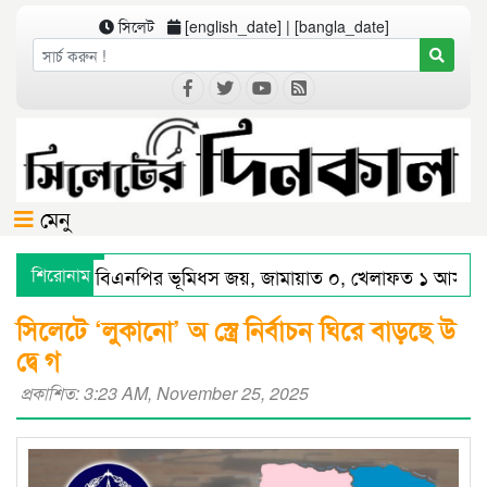
সিলেট
[english_date] | [bangla_date]
মেনু
 বিভাগে বিএনপির ভূমিধস জয়, জামায়াত ০, খেলাফত ১ আসনে বিজয়
শিরোনাম
স্মার্ট পুলিশিংয়ে আইন-শৃঙ্খলায় স্বস্তি : শ’ত দিনে কমিশনারের অর্জন
সিলেটে ‘লুকানো’ অ স্ত্রে নির্বাচন ঘিরে বাড়ছে উ
দ্বে গ
প্রকাশিত: 3:23 AM, November 25, 2025