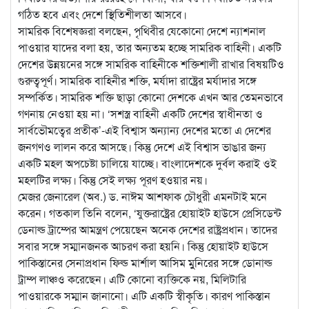
গঠিত হবে এবং দেশে স্থিতিশীলতা আসবে।
সামরিক বিশেষজ্ঞরা বলছেন, পৃথিবীর যেকোনো দেশে ন্যাশনাল
পাওয়ার যাদের বলা হয়, তার অন্যতম হচ্ছে সামরিক বাহিনী। একটি
দেশের উন্নয়নের সঙ্গে সামরিক বাহিনীকে শক্তিশালী রাখার বিষয়টিও
গুরুত্বপূর্ণ। সামরিক বাহিনীর শক্তি, মর্যাদা রাষ্ট্রের মর্যাদার সঙ্গে
সম্পর্কিত। সামরিক শক্তি ছাড়া কোনো দেশকে এখন আর তেমনভাবে
গণনায় নেওয়া হয় না। ‘সশস্ত্র বাহিনী একটি দেশের স্বাধীনতা ও
সার্বভৌমত্বের প্রতীক’-এই বিশ্বাস অন্যান্য দেশের মতো এ দেশের
জনগণও লালন করে আসছে। কিন্তু দেশে এই বিশ্বাস ভাঙার জন্য
একটি মহল অপচেষ্টা চালিয়ে যাচ্ছে। বাংলাদেশকে দুর্বল করাই ওই
মহলটির লক্ষ্য। কিন্তু সেই লক্ষ্য পূরণ হওয়ার নয়।
মেজর জেনারেল (অব.) ড. নাঈম আশফাক চৌধুরী এমনটাই মনে
করেন। গতকাল তিনি বলেন, ‘যুক্তরাষ্ট্রের হোয়াইট হাউসে প্রেসিডেন্ট
ডেনাল্ড ট্রাম্পের আমন্ত্রণ পেয়েছেন অনেক দেশের রাষ্ট্রপ্রধান। তাদের
সবার সঙ্গে সম্মানজনক আচরণ করা হয়নি। কিন্তু হোয়াইট হাউসে
পাকিস্তানের সেনাপ্রধান ফিল্ড মার্শাল আসিম মুুনিরের সঙ্গে ডোনাল্ড
ট্রাম্প লাঞ্চও করেছেন। এটি কোনো ব্যক্তিকে নয়, মিলিটারি
পাওয়ারকে সম্মান জানানো। এটি একটি স্বীকৃতি। কারণ পাকিস্তান