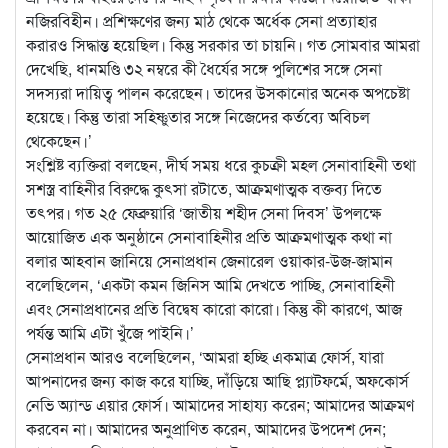
নজিরবিহীন। প্রশিক্ষণের জন্য মাঠ থেকে অর্ধেক সেনা প্রত্যাহার
করারও সিদ্ধান্ত হয়েছিল। কিন্তু সরকার তা চায়নি। গত সোমবার আমরা
দেখেছি, ধানমণ্ডি ৩২ নম্বরে কী ধৈর্যের সঙ্গে পুলিশের সঙ্গে সেনা
সদস্যরা দায়িত্ব পালন করেছেন। তাদের উসকানোর অনেক অপচেষ্টা
হয়েছে। কিন্তু তারা সহিষ্ণুতার সঙ্গে নিজেদের কর্তব্যে অবিচল
থেকেছেন।’
সংশ্লিষ্ট ব্যক্তিরা বলছেন, দীর্ঘ সময় ধরে কুচক্রী মহল সেনাবাহিনী তথা
সশস্ত্র বাহিনীর বিরুদ্ধে কুৎসা রটাতে, আক্রমণাত্মক বক্তব্য দিতে
তৎপর। গত ২৫ ফেব্রুয়ারি ‘জাতীয় শহীদ সেনা দিবস’ উপলক্ষে
আয়োজিত এক অনুষ্ঠানে সেনাবাহিনীর প্রতি আক্রমণাত্মক কথা না
বলার আহবান জানিয়ে সেনাপ্রধান জেনারেল ওয়াকার-উজ-জামান
বলেছিলেন, ‘একটা কমন জিনিস আমি দেখতে পাচ্ছি, সেনাবাহিনী
এবং সেনাপ্রধানের প্রতি বিদ্বেষ কারো কারো। কিন্তু কী কারণে, আজ
পর্যন্ত আমি এটা খুঁজে পাইনি।’
সেনাপ্রধান আরও বলেছিলেন, ‘আমরা হচ্ছি একমাত্র ফোর্স, যারা
আপনাদের জন্য কাজ করে যাচ্ছি, দাঁড়িয়ে আছি প্ল্যাটফর্মে, অফকোর্স
নেভি অ্যান্ড এয়ার ফোর্স। আমাদের সাহায্য করেন; আমাদের আক্রমণ
করবেন না। আমাদের অনুপ্রাণিত করেন, আমাদের উপদেশ দেন;