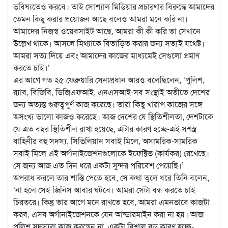
ভবিষ্যতেও করবে। তাই সোশ্যাল মিডিয়ার প্রচারণার বিরুদ্ধে আমাদের
তেমন কিছু করার প্রয়োজন আছে বলেও আমরা মনে করি না।
আমাদের নিজস্ব ওয়েবসাইট আছে, আমরা কী কী করি তা সেখানে
উল্লেখ থাকে। আসলে মিথ্যাকে বিতাড়িত করার জন্য সত্যই যথেষ্ট।
আমরা সত্য দিয়ে এবং আমাদের কাজের মাধ্যমেই সেগুলো প্রমাণ
করতে চাই।’
এর আগে গত ২৫ ফেব্রুয়ারি সেনাপ্রধান আরও বলেছিলেন, ‘পুলিশ,
র‌্যাব, বিজিবি, ডিজিএফআই, এনএসআই-সব সংস্থাই অতীতে দেশের
জন্য অত্যন্ত গুরুত্বপূর্ণ কাজ করেছে। তারা কিছু খারাপ কাজের সঙ্গে
অসংখ্য ভালো কাজও করেছে। আজ দেশের যে স্থিতিশীলতা, দেশটাকে
যে এত বছর স্থিতিশীল রাখা হয়েছে, এটার কারণ হচ্ছে-এই সশস্ত্র
বাহিনীর বহু সদস্য, সিভিলিয়ান সবাই মিলে, অসামরিক-সামরিক
সবাই মিলে এই অর্গানাইজেশনগুলোকে ইফেক্টিভ (কার্যকর) রেখেছে।
সে জন্য আজ এত দিন ধরে একটা সুন্দর পরিবেশ পেয়েছি।’
অপরাধ করলে তার শাস্তি পেতে হবে, সে কথা তুলে ধরে তিনি বলেন,
‘না হলে সেই জিনিস আবার ঘটবে। আমরা সেটা বন্ধ করতে চাই
চিরতরে। কিন্তু তার আগে মনে রাখতে হবে, আমরা এমনভাবে কাজটা
করব, এসব অর্গানাইজেশনকে যেন আন্ডারমাইন করা না হয়। আজ
পুলিশ সদস্যরা কাজ করছেন না, একটা বিশাল বড় কারণ হচ্ছে-