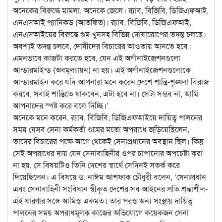
অনেকের বিরুদ্ধে মামলা, অনেকে জেলে। র‌্যাব, বিজিবি, ডিজিএফআই,
এনএসআই প্যানিকড (আতঙ্কিত)। র‌্যাব, বিজিবি, ডিজিএফআই,
এনএসআইয়ের বিরুদ্ধে গুম-খুনসহ বিভিন্ন দোষারোপের তদন্ত চলছে।
অবশ্যই তদন্ত চলবে, দোষীদের বিচারের আওতায় আনতে হবে।
এমনভাবে কাজটা করতে হবে, যেন এই অর্গানাইজেশনগুলো
আন্ডারমাইন্ড (অবমূল্যায়ন) না হয়। এই অর্গানাইজেশনগুলোকে
আন্ডারমাইন করে যদি আপনারা মনে করেন দেশে শান্তি-শৃঙ্খলা বিরাজ
করবে, সবাই শান্তিতে থাকবেন, এটা হবে না। সেটা সম্ভব না, আমি
আপনাদের স্পষ্ট করে বলে দিচ্ছি।’
অনেকে মনে করেন, র‌্যাব, বিজিবি, ডিজিএফআইয়ে দায়িত্ব পালনের
সময় যেসব সেনা কর্মকর্তা গুমের মতো অপরাধে জড়িয়েছিলেন,
তাদের বিচারের পক্ষে আগে থেকেই সেনাপ্রধানের অবস্থান ছিল। কিন্তু
সেই অপরাধের দায় যেন সেনাবাহিনীর ওপর চাপানোর অপচেষ্টা করা
না হয়, সে বিষয়টিও তিনি দেশের স্বার্থে সেদিনই সতর্ক করে
দিয়েছিলেন। এ বিষয়ে ড. নাঈম আশফাক চৌধুরী বলেন, ‘সেনাপ্রধান
এবং সেনাবাহিনী সংবিধান স্বীকৃত দেশের সব আইনের প্রতি শ্রদ্ধাশীল-
এই ধারণার সঙ্গে আমিও একমত। তার পরও অন্য সংস্থায় দায়িত্ব
পালনের সময় অপরাধমূলক কাজের অভিযোগে কয়েকজন সেনা