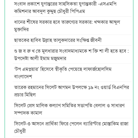
সংবাদ প্রকাশে যুগান্তরের সাহসিকতা যুগান্তকারী -এসএমপি
কমিশনার আবদুল কুদ্দুছ চৌধুরী পিপিএম
ধানের শীষের সরকার হবে তারুণ্যের সরকার: খন্দকার আব্দুল
মুক্তাদির
ছাতকের হাবিব উল্লাহ তালুকদারের সংক্ষিপ্ত জীবনী
গু জ ব রু খ তে মূলধারার সংবাদমাধ্যমকে শ ক্তি শা লী হতে হবে :
উপদেষ্টা আলী ইমাম মজুমদার
‘টপ এমপ্লয়ার’ হিসেবে স্বীকৃতি পেয়েছে লাফার্জহোলসিম
বাংলাদেশ
তারেক রহমানের সিলেট আগমন উপলক্ষে ১৯ নং ওয়ার্ড বিএনপির
প্রচার মিছিল
সিলেট প্রেস মালিক কল্যাণ সমিতির সভাপতি বেলাল ও সাধারণ
সম্পাদক কামাল
সিলেট-৩ আসনে প্রার্থিতা ফিরে পেলেন ব্যারিস্টার মোস্তাকিম রাজা
চৌধুরী