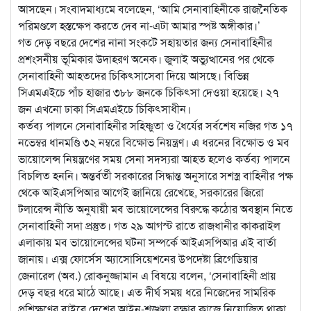
আসছেন। সংবাদমাধ্যমে বলেছেন, ‘আমি সেনাবাহিনীকে রাজনৈতিক
পরিমণ্ডলে হস্তক্ষেপ করতে দেব না-এটা আমার স্পষ্ট অঙ্গীকার।’
গত দেড় বছরে দেশের নানা সংকটে সহায়তার জন্য সেনাবাহিনীর
প্রশংসনীয় ভূমিকার উদাহরণ অনেক। জুলাই অভ্যুত্থানের পর থেকে
সেনাবাহিনী আহতদের চিকিৎসাসেবা দিয়ে আসছে। বিভিন্ন
সিএমএইচে পাঁচ হাজার ৩৮৮ জনকে চিকিৎসা দেওয়া হয়েছে। ২৭
জন এখনো ঢাকা সিএমএইচে চিকিৎসাধীন।
কর্তব্য পালনে সেনাবাহিনীর সহিষ্ণুতা ও ধৈর্যের সর্বশেষ নজির গত ১৭
নভেম্বর ধানমণ্ডি ৩২ নম্বরে বিক্ষোভ নিয়ন্ত্রণ। এ ধরনের বিক্ষোভ ও মব
ভায়োলেন্স নিয়ন্ত্রণের সময় সেনা সদস্যরা আহত হলেও কর্তব্য পালনে
বিচলিত হননি। অন্তর্বর্তী সরকারের সিদ্ধান্ত অনুসারে সশস্ত্র বাহিনীর পক্ষ
থেকে আইএসপিআর আগেই জানিয়ে রেখেছে, সরকারের জিরো
টলারেন্স নীতি অনুযায়ী মব ভায়োলেন্সের বিরুদ্ধে কঠোর অবস্থান নিতে
সেনাবাহিনী সদা প্রস্তুত। গত ২৯ আগস্ট রাতে রাজধানীর কাকরাইল
এলাকায় মব ভায়োলেন্সের ঘটনা সম্পর্কে আইএসপিআর এই বার্তা
জানায়। এক্স ফোর্সেস অ্যাসোসিয়েশনের উপদেষ্টা ব্রিগেডিয়ার
জেনারেল (অব.) রোকনুজ্জামান এ বিষয়ে বলেন, ‘সেনাবাহিনী প্রায়
দেড় বছর ধরে মাঠে আছে। এত দীর্ঘ সময় ধরে নিজেদের সামরিক
প্রশিক্ষণের বাইরে দেশের আইন-শৃঙ্খলা রক্ষার কাজে নিয়োজিত থাকা