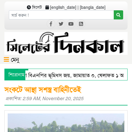
সিলেট
[english_date] | [bangla_date]
মেনু
ট বিভাগে বিএনপির ভূমিধস জয়, জামায়াত ০, খেলাফত ১ আসনে বিজ
শিরোনাম
ে স্মার্ট পুলিশিংয়ে আইন-শৃঙ্খলায় স্বস্তি : শ’ত দিনে কমিশনারের অর্জন
সংকটে আস্থা সশস্ত্র বাহিনীতেই
প্রকাশিত: 2:59 AM, November 20, 2025