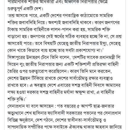
পারমাণবিক শক্তির অধিকারী এবং আঞ্চলিক নিরাপত্তার ক্ষেত্রে
গুরুত্বপূর্ণ একটি দেশ।
‘প্রশ্ন আসতে পারে, একটি দেশের গণতান্ত্রিক কাঠামোতে সামরিক
শক্তির জবাবদিহি নিয়ে। অবশ্যই জবাবদিহি থাকবে। কারণ জনগণের
টাকায় সামরিক বাহিনীকে লালন-পালন করা হয়, সামরিক শক্তি
বাড়ানো হয়। জনগণের সেই অর্থের সঠিক ব্যবহার হচ্ছে কি না, সে প্রশ্ন
আসতেই পারে। তবে বিষয়টি যেহেতু জাতীয় নিরাপত্তার ইস্যু, সেহেতু
কোন খাতে কিভাবে ব্যয় হচ্ছে তার সবটা প্রকাশযোগ্য না।’
সিঙ্গাপুরের উদাহরণ টেনে তিনি বলেন, ‘দেশটির সাবেক প্রধানমন্ত্রী লি
সিয়েন লুং জাতীয় নিরাপত্তার জন্য একটি শক্তিশালী প্রতিরক্ষা বাহিনী
তৈরির ওপর গুরুত্বারোপ করেছিলেন। কারণ তিনি মনে করতেন,
দেশের উন্নয়ন টিকিয়ে রাখতে দেশের সার্বভৌমত্ব রক্ষার ব্যবস্থাও
রাখতে হবে। এ অবস্থায় দেশে এবারের সশস্ত্র বাহিনী দিবসে আমাদের
লক্ষ্য হওয়া দরকার সশস্ত্র বাহিনীর মর্যাদা অক্ষুণ্ন রাখা, এ বাহিনীর
শক্তি বৃদ্ধি।’
সেনাপ্রধান যা বলে আসছেন : গত বছরের ৫ আগস্ট ছাত্র-জনতার
অভ্যুত্থানে শেখ হাসিনার ফ্যাসিবাদী সরকারের পতনের পর সেনাপ্রধান
বিভিন্ন অনুষ্ঠানে, দেশ গঠনে, দেশের স্বাধীনতা-সার্বভৌমত্ব ও
সাম্প্রদায়িক সম্প্রীতির পক্ষে সবাইকে ঐক্যবদ্ধ থাকার আহবান জানিয়ে