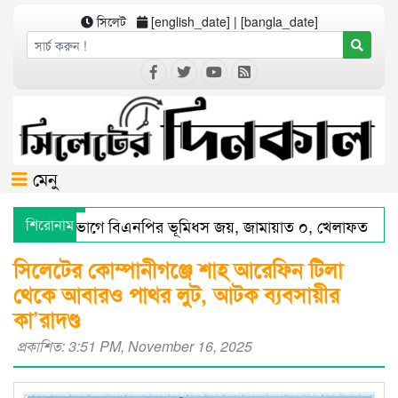
সিলেট
[english_date] | [bangla_date]
মেনু
সিলেট বিভাগে বিএনপির ভূমিধস জয়, জামায়াত ০, খেলাফত ১ আস
শিরোনাম
সিলেটে স্মার্ট পুলিশিংয়ে আইন-শৃঙ্খলায় স্বস্তি : শ’ত দিনে কমিশনারের
সিলেটের কোম্পানীগঞ্জে শাহ আরেফিন টিলা
থেকে আবারও পাথর লুট, আটক ব্যবসায়ীর
কা’রাদণ্ড
প্রকাশিত: 3:51 PM, November 16, 2025