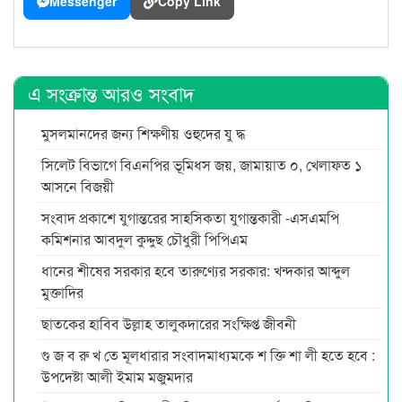
Messenger
Copy Link
এ সংক্রান্ত আরও সংবাদ
মুসলমানদের জন্য শিক্ষণীয় ওহুদের যু দ্ধ
সিলেট বিভাগে বিএনপির ভূমিধস জয়, জামায়াত ০, খেলাফত ১
আসনে বিজয়ী
সংবাদ প্রকাশে যুগান্তরের সাহসিকতা যুগান্তকারী -এসএমপি
কমিশনার আবদুল কুদ্দুছ চৌধুরী পিপিএম
ধানের শীষের সরকার হবে তারুণ্যের সরকার: খন্দকার আব্দুল
মুক্তাদির
ছাতকের হাবিব উল্লাহ তালুকদারের সংক্ষিপ্ত জীবনী
গু জ ব রু খ তে মূলধারার সংবাদমাধ্যমকে শ ক্তি শা লী হতে হবে :
উপদেষ্টা আলী ইমাম মজুমদার