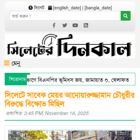
সিলেট
[english_date] | [bangla_date]
মেনু
সিলেট বিভাগে বিএনপির ভূমিধস জয়, জামায়াত ০, খেলাফত ১ আস
শিরোনাম
সিলেটে স্মার্ট পুলিশিংয়ে আইন-শৃঙ্খলায় স্বস্তি : শ’ত দিনে কমিশনারের
সিলেটে সাবেক মেয়র আনোয়ারুজ্জামান চৌধুরীর
বিরুদ্ধে বিক্ষোভ মিছিল
প্রকাশিত: 3:45 PM, November 16, 2025