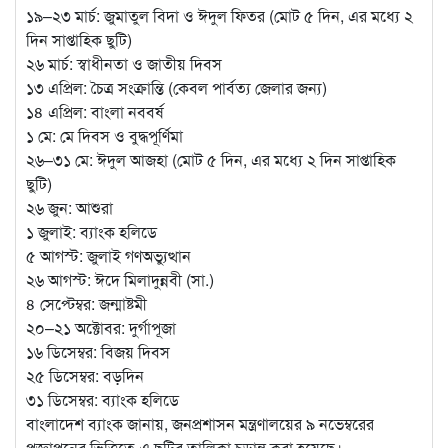
১৯–২৩ মার্চ: জুমাতুল বিদা ও ঈদুল ফিতর (মোট ৫ দিন, এর মধ্যে ২
দিন সাপ্তাহিক ছুটি)
২৬ মার্চ: স্বাধীনতা ও জাতীয় দিবস
১৩ এপ্রিল: চৈত্র সংক্রান্তি (কেবল পার্বত্য জেলার জন্য)
১৪ এপ্রিল: বাংলা নববর্ষ
১ মে: মে দিবস ও বুদ্ধপূর্ণিমা
২৬–৩১ মে: ঈদুল আজহা (মোট ৫ দিন, এর মধ্যে ২ দিন সাপ্তাহিক
ছুটি)
২৬ জুন: আশুরা
১ জুলাই: ব্যাংক হলিডে
৫ আগস্ট: জুলাই গণঅভ্যুত্থান
২৬ আগস্ট: ঈদে মিলাদুন্নবী (সা.)
৪ সেপ্টেম্বর: জন্মাষ্টমী
২০–২১ অক্টোবর: দুর্গাপূজা
১৬ ডিসেম্বর: বিজয় দিবস
২৫ ডিসেম্বর: বড়দিন
৩১ ডিসেম্বর: ব্যাংক হলিডে
বাংলাদেশ ব্যাংক জানায়, জনপ্রশাসন মন্ত্রণালয়ের ৯ নভেম্বরের
প্রজ্ঞাপনের ভিত্তিতে এ ছুটির তালিকা চূড়ান্ত করা হয়েছে।