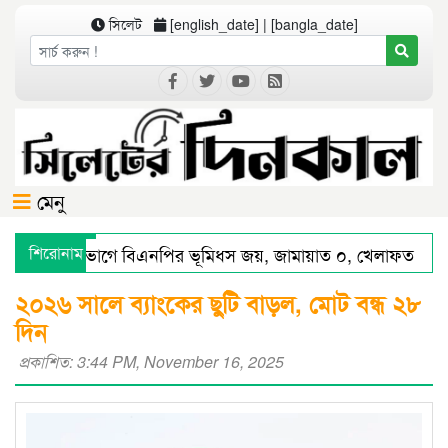
সিলেট
[english_date] | [bangla_date]
মেনু
সিলেট বিভাগে বিএনপির ভূমিধস জয়, জামায়াত ০, খেলাফত ১ আস
শিরোনাম
সিলেটে স্মার্ট পুলিশিংয়ে আইন-শৃঙ্খলায় স্বস্তি : শ’ত দিনে কমিশনারের
২০২৬ সালে ব্যাংকের ছুটি বাড়ল, মোট বন্ধ ২৮
দিন
প্রকাশিত: 3:44 PM, November 16, 2025