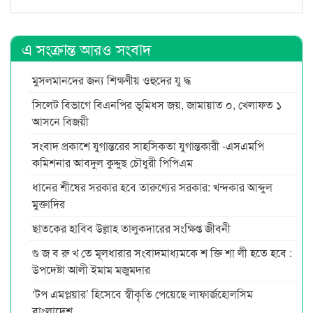
এ সংক্রান্ত আরও সংবাদ
মুসলমানদের জন্য শিক্ষণীয় ওহুদের যু দ্ধ
সিলেট বিভাগে বিএনপির ভূমিধস জয়, জামায়াত ০, খেলাফত ১
আসনে বিজয়ী
সংবাদ প্রকাশে যুগান্তরের সাহসিকতা যুগান্তকারী -এসএমপি
কমিশনার আবদুল কুদ্দুছ চৌধুরী পিপিএম
ধানের শীষের সরকার হবে তারুণ্যের সরকার: খন্দকার আব্দুল
মুক্তাদির
ছাতকের হাবিব উল্লাহ তালুকদারের সংক্ষিপ্ত জীবনী
গু জ ব রু খ তে মূলধারার সংবাদমাধ্যমকে শ ক্তি শা লী হতে হবে :
উপদেষ্টা আলী ইমাম মজুমদার
‘টপ এমপ্লয়ার’ হিসেবে স্বীকৃতি পেয়েছে লাফার্জহোলসিম
বাংলাদেশ