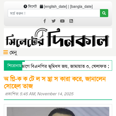
সিলেট
[english_date] | [bangla_date]
মেনু
সিলেট বিভাগে বিএনপির ভূমিধস জয়, জামায়াত ০, খেলাফত ১ আসন
শিরোনাম
সিলেটে স্মার্ট পুলিশিংয়ে আইন-শৃঙ্খলায় স্বস্তি : শ’ত দিনে কমিশনারের 
অ গ্নি-ক ক টে ল স ন্ত্রা স কারা করে, জানালেন
সোহেল তাজ
প্রকাশিত: 5:45 AM, November 14, 2025