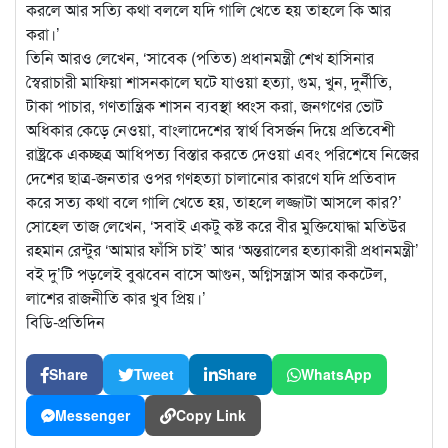
করলে আর সত্যি কথা বললে যদি গালি খেতে হয় তাহলে কি আর
করা।’
তিনি আরও লেখেন, ‘সাবেক (পতিত) প্রধানমন্ত্রী শেখ হাসিনার
স্বৈরাচারী মাফিয়া শাসনকালে ঘটে যাওয়া হত্যা, গুম, খুন, দুর্নীতি,
টাকা পাচার, গণতান্ত্রিক শাসন ব্যবস্থা ধ্বংস করা, জনগণের ভোট
অধিকার কেড়ে নেওয়া, বাংলাদেশের স্বার্থ বিসর্জন দিয়ে প্রতিবেশী
রাষ্ট্রকে একচ্ছত্র আধিপত্য বিস্তার করতে দেওয়া এবং পরিশেষে নিজের
দেশের ছাত্র-জনতার ওপর গণহত্যা চালানোর কারণে যদি প্রতিবাদ
করে সত্য কথা বলে গালি খেতে হয়, তাহলে লজ্জাটা আসলে কার?’
সোহেল তাজ লেখেন, ‘সবাই একটু কষ্ট করে বীর মুক্তিযোদ্ধা মতিউর
রহমান রেন্টুর ‘আমার ফাঁসি চাই’ আর ‘অন্তরালের হত্যাকারী প্রধানমন্ত্রী’
বই দু’টি পড়লেই বুঝবেন বাসে আগুন, অগ্নিসন্ত্রাস আর ককটেল,
লাশের রাজনীতি কার খুব প্রিয়।’
বিডি-প্রতিদিন
Share
Tweet
Share
WhatsApp
Messenger
Copy Link