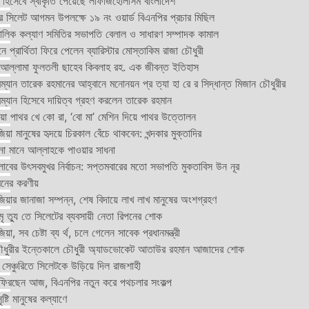
 হিসেবে স্বীকৃতি পেয়েছে লাফার্জহোলসিম বাংলাদেশ
 সিলেট আগমন উপলক্ষে ১৯ নং ওয়ার্ড বিএনপির প্রচার মিছিল
ালিক কল্যাণ সমিতির সভাপতি বেলাল ও সাধারণ সম্পাদক কামাল
্রার্থিতা ফিরে পেলেন ব্যারিস্টার মোস্তাকিম রাজা চৌধুরী
আল্লামা ফুলতলী ছাহেব কিবলাহ রহ. এক জীবন্ত ইতিহাস
্যান তারেক রহমানের আহ্বানে মনোনয়ন প্র ত্যা হা রে র সিদ্ধান্ত মিজান চৌধুরীর
ম্যান হিসেবে দায়িত্ব গ্রহণ করলেন তারেক রহমান
া পাথর খে কো রা, ‘বো মা’ মেশিন দিয়ে পাথর উত্তোলন
য়া মানুষের হৃদয়ে চিরকাল বেঁচে থাকবেন: খন্দকার মুক্তাদির
ধনা মানে আল্লাহকে পাওয়ার সাধনা
লাবের উৎসবমুখর নির্বাচন: সপ্তমবারের মতো সভাপতি মুকতাবিস উন নূর
িনের করণীয়
য়ার জানাজা সম্পন্ন, শেষ বিদায়ে লাখ লাখ মানুষের অংশগ্রহণ
ৃ ত্যু তে সিলেটের ব্যবসায়ী নেতা রিপনের শোক
য়া, সব চেষ্টা ব্য র্থ, চলে গেলেন সাবেক প্রধানমন্ত্রী
ুরীর ইন্তেকালে চৌধুরী অ্যাডভোকেট আতাউর রহমান আজাদের শোক
েঞ্চুরিতে সিলেটকে উড়িয়ে দিল রাজশাহী
ফিরছেন আজ, বিএনপির নতুন করে পথচলার সংকল্প
্টি মানুষের কল্যাণে