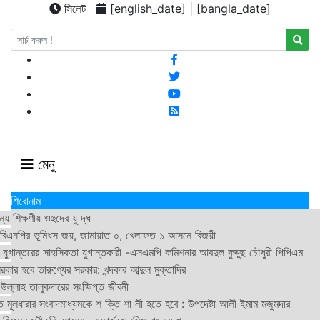
সিলেট
[english_date] | [bangla_date]
মেনু
শিরোনাম
য শিক্ষণীয় ওহুদের যু দ্ধ
 বিএনপির ভূমিধস জয়, জামায়াত ০, খেলাফত ১ আসনে বিজয়ী
 যুগান্তরের সাহসিকতা যুগান্তকারী -এসএমপি কমিশনার আবদুল কুদ্দুছ চৌধুরী পিপিএম
কার হবে তারুণ্যের সরকার: খন্দকার আব্দুল মুক্তাদির
ল্লাহ তালুকদারের সংক্ষিপ্ত জীবনী
 মূলধারার সংবাদমাধ্যমকে শ ক্তি শা লী হতে হবে : উপদেষ্টা আলী ইমাম মজুমদার