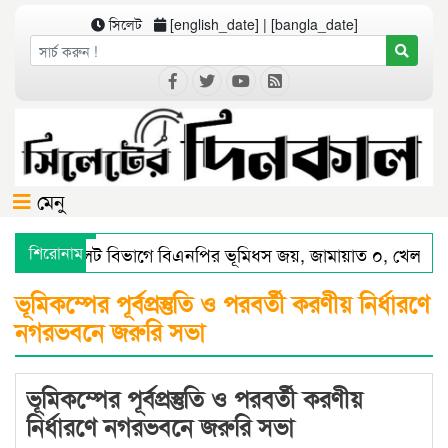
সিলেট
[english_date] | [bangla_date]
মেনু
শিরোনাম
সিলেট বিভাগে বিএনপির ভূমিধস জয়, জামায়াত ০, খেলাফ
সিলেটে স্মার্ট পুলিশিংয়ে আইন-শৃঙ্খলায় স্বস্তি : শ’ত দিনে কম
ভূমিকম্পের পূর্বপ্রস্তুতি ও পরবর্তী করণীয় নির্ধারণে
নগরভবনে জরুরি সভা
ভূমিকম্পের পূর্বপ্রস্তুতি ও পরবর্তী করণীয়
নির্ধারণে নগরভবনে জরুরি সভা