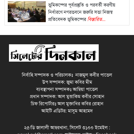
ভূমিকম্পের পূর্বপ্রস্তুতি ও পরবর্তী করণীয়
নির্ধারণে নগরভবনে জরুরি সভা নিজস্ব
প্রতিবেদক ভূমিকম্পের
বিস্তারিত...
নির্বাহি সম্পাদক ও পরিচালকঃ নাজমুল কবীর পাভেল
উপ সম্পাদক: জুমা কবির মীম
ব্যবস্থাপনা সম্পাদকঃ আম্বিয়া পাভেল
প্রধান সম্পাদক: আল মুত্তাকিম কবীর সোহান
চিফ রিপোর্টারঃ আল মুক্তাধির কবির রোহান
আইটি এডিটর: মাসুম আহমেদ
২৫/ডি জালালী আম্বরখানা, সিলেট ৩১০০ ইমেইল :