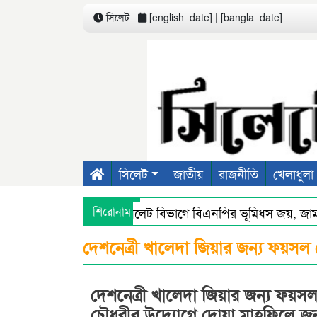
সিলেট
[english_date] | [bangla_date]
সিলেট
জাতীয়
রাজনীতি
খেলাধুলা
শিরোনাম
সিলেট বিভাগে বিএনপির ভূমিধস জয়, জাম
সিলেটে স্মার্ট পুলিশিংয়ে আইন-শৃঙ্খলায় স্বস্
দেশনেত্রী খালেদা জিয়ার জন্য ফয়সল
দেশনেত্রী খালেদা জিয়ার জন্য ফয়স
চৌধুরীর উদ্যোগে দোয়া মাহফিলে জ