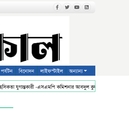
পর্যটন
বিনোদন
লাইফস্টাইল
অন্যান্য
াহসিকতা যুগান্তকারী -এসএমপি কমিশনার আবদুল কুদ্দুছ চৌধুরী পিপিএম
রাত কামনায় সিলেট অনলাইন প্রেসক্লাবের দোয়া মাহফিল
প্রথম