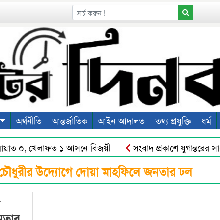
অর্থনীতি
আন্তর্জাতিক
আইন আদালত
তথ্য প্রযুক্তি
ধর্ম
ায়াত ০, খেলাফত ১ আসনে বিজয়ী
সংবাদ প্রকাশে যুগান্তরের স
তি : শ’ত দিনে কমিশনারের অর্জন
শহীদ ওসমান হাদীর রুহের মাগফে
 চৌধুরীর উদ্যোগে দোয়া মাহফিলে জনতার ঢল
ল
নতার