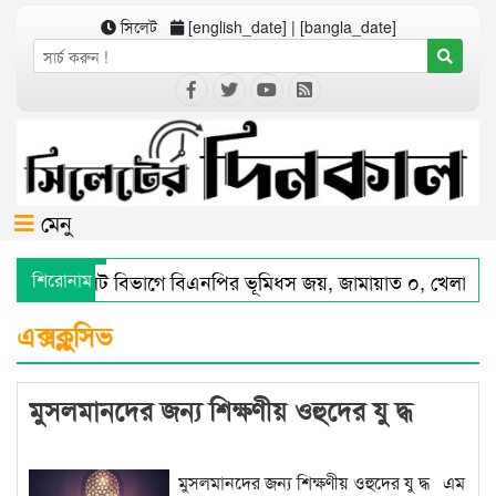
সিলেট
[english_date] | [bangla_date]
মেনু
শিরোনাম
সিলেট বিভাগে বিএনপির ভূমিধস জয়, জামায়াত ০, খেলাফত 
সিলেটে স্মার্ট পুলিশিংয়ে আইন-শৃঙ্খলায় স্বস্তি : শ’ত দিনে কমি
এক্সক্লুসিভ
মুসলমানদের জন্য শিক্ষণীয় ওহুদের যু দ্ধ
মুসলমানদের জন্য শিক্ষণীয় ওহুদের যু দ্ধ এম