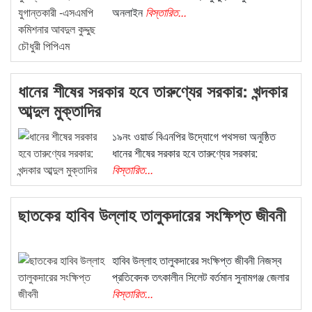
অনলাইন
বিস্তারিত...
সিলেটে দৈনিক আমার দেশের বর্ষপূর্তি উদযাপন
সিলেটে স্মার্ট পুলিশিংয়ে আইন-শৃঙ্খলায় স্বস্তি : শ’ত দিনে কমিশনারের অর্জন
শহীদ ওসমান হাদীর রুহের মাগফেরাত কামনায় সিলেট অনলাইন প্রেসক্লাবের
দোয়া মাহফিল
ধানের শীষের সরকার হবে তারুণ্যের সরকার: খন্দকার
প্রথম আলো ও ডেইলি স্টারের কার্যালয়ে হা ম লা, জেলায় জেলায় বিভিন্ন
আব্দুল মুক্তাদির
সংগঠনের নি ন্দা ও প্র তি বা দ
১৯নং ওয়ার্ড বিএনপির উদ্যোগে পথসভা অনুষ্ঠিত
ধানের শীষের সরকার হবে তারুণ্যের সরকার:
বিস্তারিত...
ছাতকের হাবিব উল্লাহ তালুকদারের সংক্ষিপ্ত জীবনী
হাবিব উল্লাহ তালুকদারের সংক্ষিপ্ত জীবনী নিজস্ব
প্রতিবেদক তৎকালীন সিলেট বর্তমান সুনামগঞ্জ জেলার
বিস্তারিত...