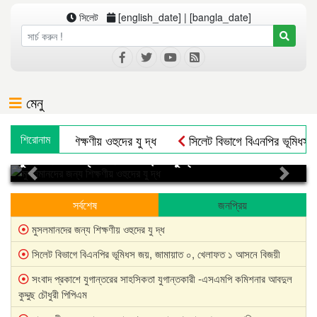
সিলেট
[english_date] | [bangla_date]
মেনু
ুসলমানদের জন্য শিক্ষণীয় ওহুদের যু দ্ধ
শিরোনাম
সিলেট বিভাগে বিএনপির ভূমিধস
মুসলমানদের জন্য শিক্ষণীয় ওহুদের যু দ্ধ
শামসুল উলামা আল্লামা ফুলতলী ছাহেব কিবলাহ রহ. এক জীবন্ত ইতিহাস
ব
Previous
Next
আবিদ আলী চৌধুরীর ইন্তেকালে চৌধুরী অ্যাডভোকেট আতাউর রহমান আজাদের 
সর্বশেষ
জনপ্রিয়
মুসলমানদের জন্য শিক্ষণীয় ওহুদের যু দ্ধ
সিলেট বিভাগে বিএনপির ভূমিধস জয়, জামায়াত ০, খেলাফত ১ আসনে বিজয়ী
সংবাদ প্রকাশে যুগান্তরের সাহসিকতা যুগান্তকারী -এসএমপি কমিশনার আবদুল
কুদ্দুছ চৌধুরী পিপিএম